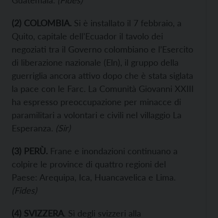
Guatemala.
(Fides)
(
2
)
COLOMBIA
.
Si è installato il 7 febbraio, a
Quito, capitale dell’Ecuador il tavolo dei
negoziati tra il Governo colombiano e l’Esercito
di liberazione nazionale (Eln), il gruppo della
guerriglia ancora attivo dopo che è stata siglata
la pace con le Farc. La Comunità Giovanni XXIII
ha espresso preoccupazione per minacce di
paramilitari a volontari e civili nel villaggio La
Esperanza.
(
Sir
)
(
3
) PERÙ.
Frane e inondazioni continuano a
colpire le province di quattro regioni del
Paese: Arequipa, Ica, Huancavelica e Lima.
(Fides)
(
4
)
SVIZZERA
. Sì degli svizzeri alla