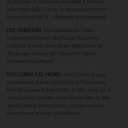
di persone in condizioni squallide e insicure
sulle isole della Grecia: lo denuncia Amnesty
International all’UE.
(
Amnesty International
)
(
10
) PAKISTAN
. Un kamikaze si è fatto
esplodere di fronte alla Punjab Assembly.
L’attacco è stato rivendicato dallo Jamat-ul-
Ahrar, una fazione del Tehreek-i-Taliban
Pakistan. (
AsiaNews
)
(
11
) COREA DEL NORD
. Onu, Cina e Russia
condannano il test missilistico di Pyongyang.
Kim Jong-nam, il fratellastro di Kim Jong-un, è
stato ucciso: sarebbe stato avvelenato da due
agenti donne nordcoreane a Kuala Lumpur,
dove viveva in esilio.
(
AsiaNews
)