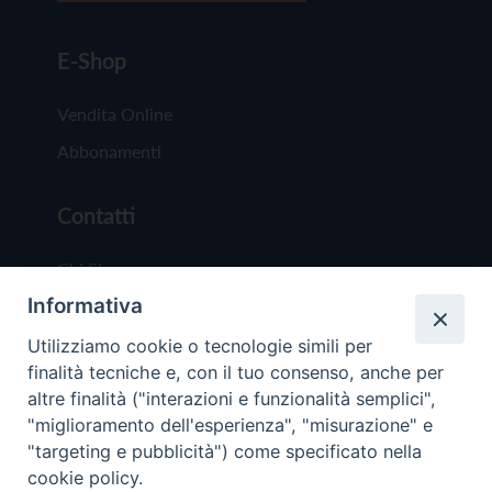
E-Shop
Vendita Online
Abbonamenti
Contatti
Chi Siamo
Informativa
Redazione
Scrivici
Utilizziamo cookie o tecnologie simili per
finalità tecniche e, con il tuo consenso, anche per
altre finalità ("interazioni e funzionalità semplici",
"miglioramento dell'esperienza", "misurazione" e
"targeting e pubblicità") come specificato nella
cookie policy.
Copyright © 2019 - Tutti i diritti riservati - Vit