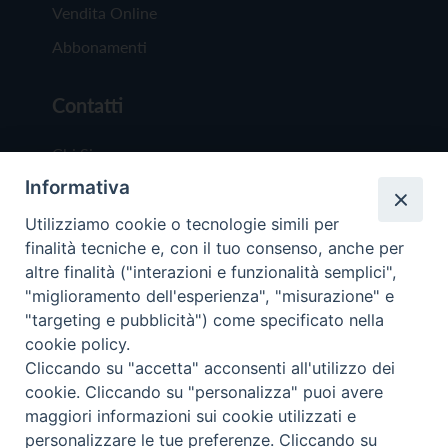
Vendita Online
Abbonamenti
Contatti
Chi Siamo
Informativa
Redazione
Scrivici
Utilizziamo cookie o tecnologie simili per
finalità tecniche e, con il tuo consenso, anche per
altre finalità ("interazioni e funzionalità semplici",
"miglioramento dell'esperienza", "misurazione" e
"targeting e pubblicità") come specificato nella
cookie policy.
Copyright © 2019 - Tutti i diritti riservati - Vit
Cliccando su "accetta" acconsenti all'utilizzo dei
Trentina Editrice
cookie. Cliccando su "personalizza" puoi avere
maggiori informazioni sui cookie utilizzati e
Privacy Policy
personalizzare le tue preferenze. Cliccando su