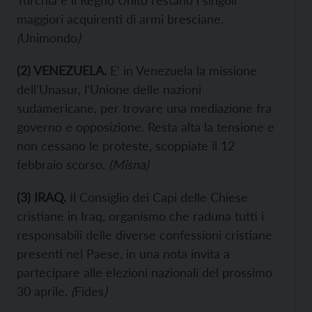
Turchia e il Regno Unito restano i singoli
maggiori acquirenti di armi bresciane.
(
Unimondo
)
(2) VENEZUELA.
E' in Venezuela la missione
dell’Unasur, l’Unione delle nazioni
sudamericane, per trovare una mediazione fra
governo e opposizione. Resta alta la tensione e
non cessano le proteste, scoppiate il 12
febbraio scorso.
(Misna)
(3) IRAQ.
Il Consiglio dei Capi delle Chiese
cristiane in Iraq, organismo che raduna tutti i
responsabili delle diverse confessioni cristiane
presenti nel Paese, in una nota invita a
partecipare alle elezioni nazionali del prossimo
30 aprile.
(
Fides
)