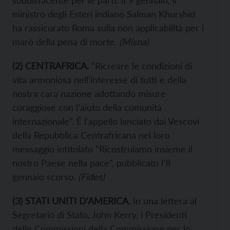
soddisfacente per le parti. Il 9 gennaio, il
ministro degli Esteri indiano Salman Khurshid
ha rassicurato Roma sulla non applicabilità per i
marò della pena di morte.
(Misna)
(2) CENTRAFRICA.
“Ricreare le condizioni di
vita armoniosa nell’interesse di tutti e della
nostra cara nazione adottando misure
coraggiose con l’aiuto della comunità
internazionale”. È l’appello lanciato dai Vescovi
della Repubblica Centrafricana nel loro
messaggio intitolato “Ricostruiamo insieme il
nostro Paese nella pace”, pubblicato l’8
gennaio scorso.
(Fides)
(3) STATI UNITI D’AMERICA.
In una lettera al
Segretario di Stato, John Kerry, i Presidenti
delle Commissioni della Commissione per lo