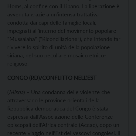
Homs, al confine con il Libano. La liberazione è
avvenuta grazie a un'intensa trattativa
condotta dai capi delle famiglie locali,
impegnati all’interno del movimento popolare
“Mussalaha” (“Riconciliazione”), che intende far
rivivere lo spirito di unità della popolazione
siriana, nel suo peculiare mosaico etnico-
religioso.
CONGO (RD)/CONFLITTO NELL’EST
(
Misna
) – Una condanna delle violenze che
attraversano le province orientali della
Repubblica democratica del Congo è stata
espressa dall’Associazione delle Conferenze
episcopali dell’Africa centrale (Aceac), dopo un
recente viaggio nell’Est dei vescovi congolesi. Il