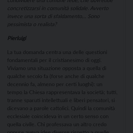
condividere una comune fede, che dovrebbe
concretizzarsi in comunità solidale. Avverto
invece una sorta di sfaldamento… Sono
pessimista o realista?
Pierluigi
La tua domanda centra una delle questioni
fondamentali per il cristianesimo di oggi.
Viviamo una situazione opposta a quella di
qualche secolo fa (forse anche di qualche
decennio fa, almeno per certi luoghi): un
tempo la Chiesa rappresentava la società; tutti,
tranne sparuti intellettuali e liberi pensatori, si
dicevano a parole cattolici. Quindi la comunità
ecclesiale coincideva in un certo senso con
quella civile. Chi professava un altro credo
oppure aveva idee diverse rispetto a quelle