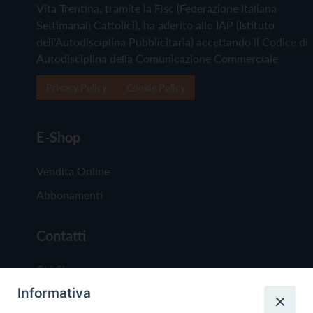
Vita Trentina, tramite la Fisc (Federazione Italiana
Settimanali Cattolici), ha aderito allo IAP (Istituto
dell'Autodisciplina Pubblicitaria) accettando il Codice di
Autodisciplina della Comunicazione Commerciale
Privacy Policy
Cookie Policy
E-Shop
Vendita Online
Abbonamenti
Contatti
Chi Siamo
Informativa
Redazione