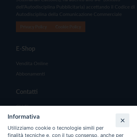
dell'Autodisciplina Pubblicitaria) accettando il Codice di
Autodisciplina della Comunicazione Commerciale
Privacy Policy
Cookie Policy
E-Shop
Vendita Online
Abbonamenti
Contatti
Chi Siamo
Informativa
Redazione
Scrivici
Utilizziamo cookie o tecnologie simili per
finalità tecniche e, con il tuo consenso, anche per