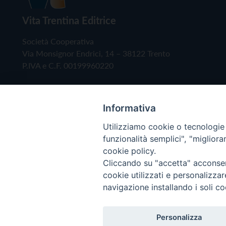
Vita Trentina Editrice
Società Cooperativa
Via Monsignor Endrici, 14 – 38122 Trento
P.IVA e C.F. 00199960220
Informativa
Utilizziamo cookie o tecnologie s
funzionalità semplici", "miglior
cookie policy.
Cliccando su "accetta" acconsent
Copyright © 2019 - Tutti i diritti riservati - Vita
cookie utilizzati e personalizza
navigazione installando i soli co
Privacy Policy
Personalizza