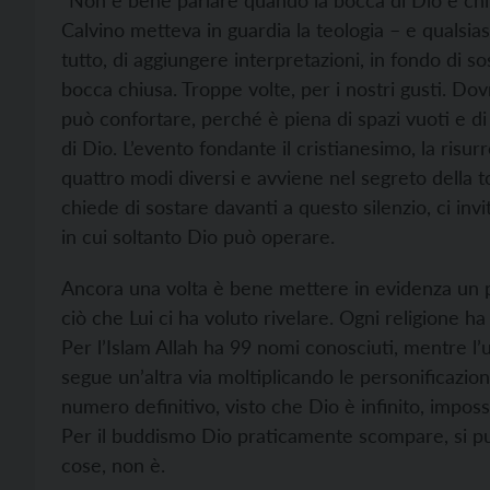
“Non è bene parlare quando la bocca di Dio è chi
Calvino metteva in guardia la teologia – e qualsiasi
tutto, di aggiungere interpretazioni, in fondo di so
bocca chiusa. Troppe volte, per i nostri gusti. Do
può confortare, perché è piena di spazi vuoti e di
di Dio. L’evento fondante il cristianesimo, la risur
quattro modi diversi e avviene nel segreto della t
chiede di sostare davanti a questo silenzio, ci inv
in cui soltanto Dio può operare.
Ancora una volta è bene mettere in evidenza un p
ciò che Lui ci ha voluto rivelare. Ogni religione h
Per l’Islam Allah ha 99 nomi conosciuti, mentre l’
segue un’altra via moltiplicando le personificazion
numero definitivo, visto che Dio è infinito, impossi
Per il buddismo Dio praticamente scompare, si può 
cose, non è.