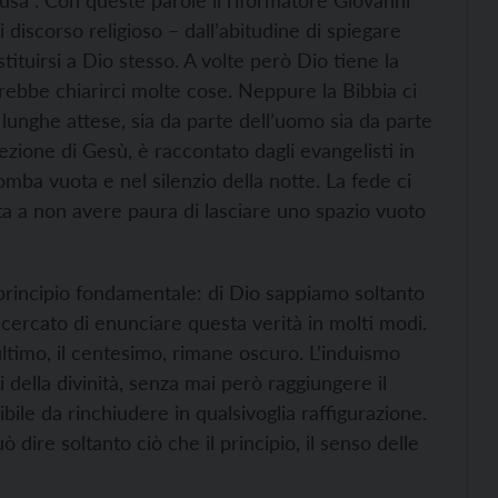
usa”. Con queste parole il riformatore Giovanni
 discorso religioso – dall’abitudine di spiegare
stituirsi a Dio stesso. A volte però Dio tiene la
vrebbe chiarirci molte cose. Neppure la Bibbia ci
 lunghe attese, sia da parte dell’uomo sia da parte
rezione di Gesù, è raccontato dagli evangelisti in
omba vuota e nel silenzio della notte. La fede ci
ita a non avere paura di lasciare uno spazio vuoto
rincipio fondamentale: di Dio sappiamo soltanto
a cercato di enunciare questa verità in molti modi.
ultimo, il centesimo, rimane oscuro. L’induismo
i della divinità, senza mai però raggiungere il
bile da rinchiudere in qualsivoglia raffigurazione.
dire soltanto ciò che il principio, il senso delle