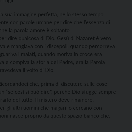
 figli.
 la sua immagine perfetta, nello stesso tempo
ente con parole umane per dire che l’essenza di
he la parola amore è soltanto
er dire qualcosa di Dio. Gesù di Nazaret è vero
va e mangiava con i discepoli, quando percorreva
 guariva i malati, quando moriva in croce era
 e compiva la storia del Padre, era la Parola
ravedeva il volto di Dio.
icordandoci che, prima di discutere sulle cose
n “se così si può dire”, perché Dio sfugge sempre
arlo del tutto. Il mistero deve rimanere.
r gli altri uomini che magari lo cercano con
igioni nasce proprio da questo spazio bianco che,