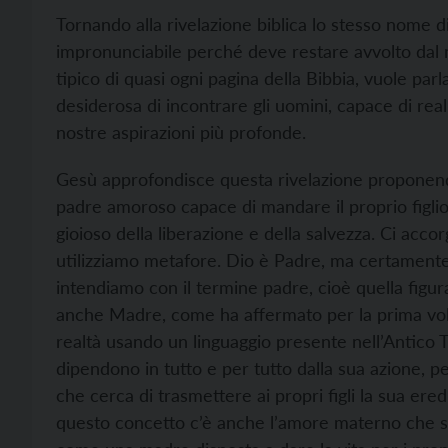
Tornando alla rivelazione biblica lo stesso nome di
impronunciabile perché deve restare avvolto dal mi
tipico di quasi ogni pagina della Bibbia, vuole parl
desiderosa di incontrare gli uomini, capace di rea
nostre aspirazioni più profonde.
Gesù approfondisce questa rivelazione proponendo
padre amoroso capace di mandare il proprio figlio,
gioioso della liberazione e della salvezza. Ci ac
utilizziamo metafore. Dio è Padre, ma certamente q
intendiamo con il termine padre, cioè quella figur
anche Madre, come ha affermato per la prima volt
realtà usando un linguaggio presente nell’Antico
dipendono in tutto e per tutto dalla sua azione, p
che cerca di trasmettere ai propri figli la sua er
questo concetto c’è anche l’amore materno che si 