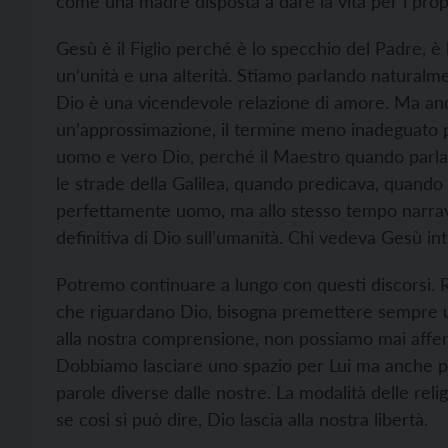
come una madre disposta a dare la vita per i propri
Gesù è il Figlio perché è lo specchio del Padre, è
un’unità e una alterità. Stiamo parlando naturalm
Dio è una vicendevole relazione di amore. Ma anc
un’approssimazione, il termine meno inadeguato p
uomo e vero Dio, perché il Maestro quando parla
le strade della Galilea, quando predicava, quando
perfettamente uomo, ma allo stesso tempo narrava
definitiva di Dio sull’umanità. Chi vedeva Gesù int
Potremo continuare a lungo con questi discorsi. R
che riguardano Dio, bisogna premettere sempre u
alla nostra comprensione, non possiamo mai afferr
Dobbiamo lasciare uno spazio per Lui ma anche pe
parole diverse dalle nostre. La modalità delle rel
se così si può dire, Dio lascia alla nostra libertà.