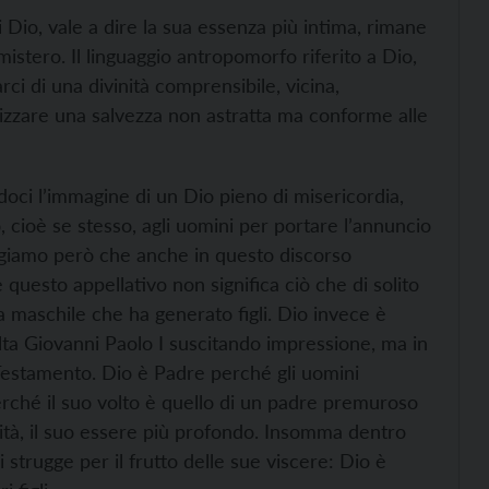
 Dio, vale a dire la sua essenza più intima, rimane
stero. Il linguaggio antropomorfo riferito a Dio,
arci di una divinità comprensibile, vicina,
lizzare una salvezza non astratta ma conforme alle
ci l’immagine di un Dio pieno di misericordia,
 cioè se stesso, agli uomini per portare l’annuncio
corgiamo però che anche in questo discorso
uesto appellativo non significa ciò che di solito
a maschile che ha generato figli. Dio invece è
a Giovanni Paolo I suscitando impressione, ma in
 Testamento. Dio è Padre perché gli uomini
erché il suo volto è quello di un padre premuroso
edità, il suo essere più profondo. Insomma dentro
strugge per il frutto delle sue viscere: Dio è