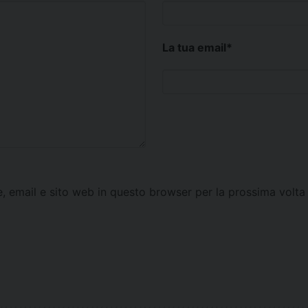
La tua email
*
e, email e sito web in questo browser per la prossima vol