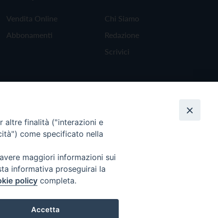
Vendita Online
Chi Siamo
Abbonamenti
Redazione
Scrivici
altre finalità ("interazioni e
cità") come specificato nella
 avere maggiori informazioni sui
sta informativa proseguirai la
kie policy
completa.
Torna all'inizio
Accetta