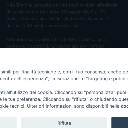
Vita Trentina percepisce i contributi pubblici all'editoria
di cui al decreto legislativo 15 maggio 2017, n. 70.
Indicazione resa ai sensi della lettera f) del comma 2
dell'art. 5 del medesimo decreto Lgs.
Vita Trentina, tramite la Fisc (Federazione Italiana
Settimanali Cattolici), ha aderito allo IAP (Istituto
dell'Autodisciplina Pubblicitaria) accettando il Codice di
Autodisciplina della Comunicazione Commerciale
imili per finalità tecniche e, con il tuo consenso, anche per 
Privacy Policy
Cookie Policy
amento dell'esperienza", "misurazione" e "targeting e pubbli
i all'utilizzo dei cookie. Cliccando su "personalizza" puoi
 Trentina Editrice
re le tue preferenze. Cliccando su "rifiuta" o chiudendo que
okie tecnici. Ulteriori informazioni sono disponibili nella
coo
Rifiuta