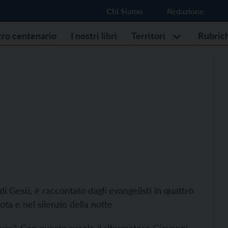
Chi Siamo
Redazione
stro centenario
I nostri libri
Territori
Rubric
 di Gesù, è raccontato dagli evangelisti in quattro
ta e nel silenzio della notte