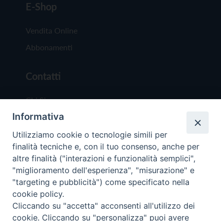
E-Shop
Vendita Online
Abbonamenti
Contatti
Chi Siamo
Informativa
Redazione
Scrivici
Utilizziamo cookie o tecnologie simili per
finalità tecniche e, con il tuo consenso, anche per
altre finalità ("interazioni e funzionalità semplici",
"miglioramento dell'esperienza", "misurazione" e
"targeting e pubblicità") come specificato nella
cookie policy.
Copyright © 2019 - Tutti i diritti riservati - Vit
Cliccando su "accetta" acconsenti all'utilizzo dei
Trentina Editrice
cookie. Cliccando su "personalizza" puoi avere