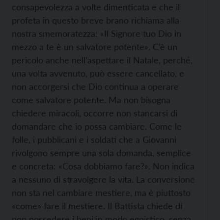
consapevolezza a volte dimenticata e che il
profeta in questo breve brano richiama alla
nostra smemoratezza: «Il Signore tuo Dio in
mezzo a te è un salvatore potente». C’è un
pericolo anche nell’aspettare il Natale, perché,
una volta avvenuto, può essere cancellato, e
non accorgersi che Dio continua a operare
come salvatore potente. Ma non bisogna
chiedere miracoli, occorre non stancarsi di
domandare che io possa cambiare. Come le
folle, i pubblicani e i soldati che a Giovanni
rivolgono sempre una sola domanda, semplice
e concreta: «Cosa dobbiamo fare?». Non indica
a nessuno di stravolgere la vita. La conversione
non sta nel cambiare mestiere, ma è piuttosto
«come» fare il mestiere. Il Battista chiede di
non possedere i beni in modo egoistico, senza