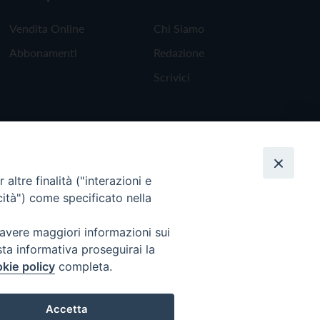
Vendita Online
Chi Siamo
Abbonamenti
Redazione
Scrivici
altre finalità ("interazioni e
cità") come specificato nella
 avere maggiori informazioni sui
sta informativa proseguirai la
kie policy
completa.
Torna all'inizio
Accetta