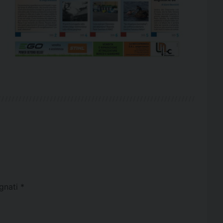
egnati
*