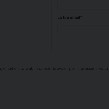
La tua email
*
e, email e sito web in questo browser per la prossima vol