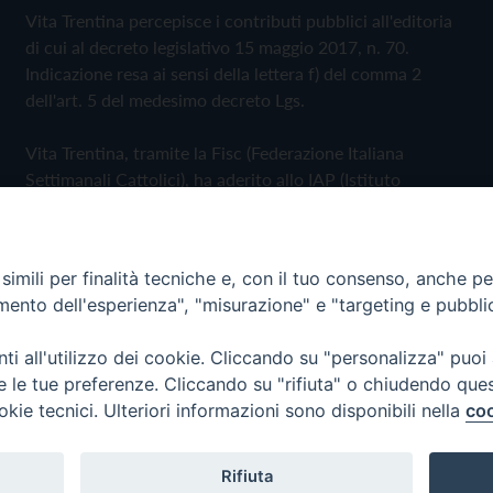
Vita Trentina percepisce i contributi pubblici all'editoria
di cui al decreto legislativo 15 maggio 2017, n. 70.
Indicazione resa ai sensi della lettera f) del comma 2
dell'art. 5 del medesimo decreto Lgs.
Vita Trentina, tramite la Fisc (Federazione Italiana
Settimanali Cattolici), ha aderito allo IAP (Istituto
dell'Autodisciplina Pubblicitaria) accettando il Codice di
Autodisciplina della Comunicazione Commerciale
imili per finalità tecniche e, con il tuo consenso, anche per 
Privacy Policy
Cookie Policy
amento dell'esperienza", "misurazione" e "targeting e pubbli
i all'utilizzo dei cookie. Cliccando su "personalizza" puoi
 Trentina Editrice
re le tue preferenze. Cliccando su "rifiuta" o chiudendo que
okie tecnici. Ulteriori informazioni sono disponibili nella
coo
Rifiuta