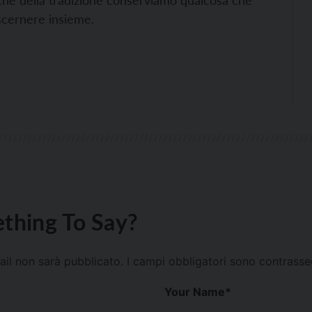
è che della tradizione conserviamo qualcosa che
scernere insieme.
thing To Say?
mail non sarà pubblicato.
I campi obbligatori sono contrass
Your Name
*