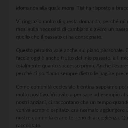
(domanda alla quale mons. Tisi ha risposto a brac
Vi ringrazio molto di questa domanda, perché mi dà
mesi sulla necessità di cambiare e avere un passo
quello che il passato ci ha consegnato.
Questo peraltro vale anche sul piano personale. O
faccio oggi è anche frutto del mio passato, è il 
totalmente quanto successo prima. Anche l’espres
perché ci portiamo sempre dietro le pagine prece
Come comunità ecclesiale trentina sappiamo poi di 
molto positivo. Vi invito a pensare ad esempio al v
nostri anziani, ci raccontano che un tempo quand
veniva sempre ospitato, era normale aggiungere un 
nostre comunità erano terreno di accoglienza. Que
raccontato.