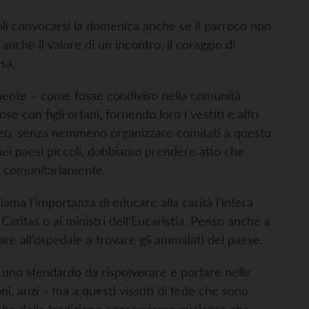
oli convocarsi la domenica anche se il parroco non
anche il valore di un incontro, il coraggio di
sa.
ente – come fosse condiviso nella comunità
e con figli orfani, fornendo loro i vestiti e altri
taneo, senza nemmeno organizzare comitati a questo
e nei paesi piccoli, dobbiamo prendere atto che
ta comunitariamente.
iama l’importanza di educare alla carità l’intera
Caritas o ai ministri dell’Eucaristia. Penso anche a
re all’ospedale a trovare gli ammalati del paese.
 uno stendardo da rispolverare e portare nelle
i, anzi – ma a questi vissuti di fede che sono