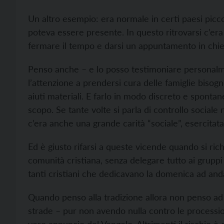
Un altro esempio: era normale in certi paesi picc
poteva essere presente. In questo ritrovarsi c’era 
fermare il tempo e darsi un appuntamento in chie
Penso anche – e lo posso testimoniare personalm
l’attenzione a prendersi cura delle famiglie bisognos
aiuti materiali. E farlo in modo discreto e spon
scopo. Se tante volte si parla di controllo social
c’era anche una grande carità “sociale”, esercita
Ed è giusto rifarsi a queste vicende quando si rich
comunità cristiana, senza delegare tutto ai gruppi 
tanti cristiani che dedicavano la domenica ad anda
Quando penso alla tradizione allora non penso ad
strade – pur non avendo nulla contro le procession