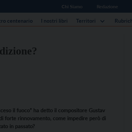
Chi Siamo
Redazione
stro centenario
I nostri libri
Territori
Rubric
adizione?
cceso il fuoco”
ha detto il compositore Gustav
o di forte rinnovamento, come
impedire
però
di
zzato in passato?