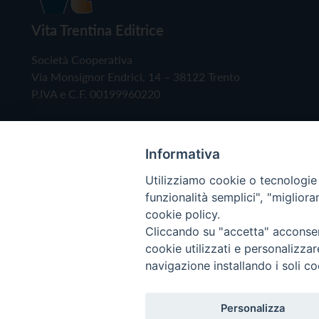
Vita Trentina Editrice
Società Cooperativa
Via Monsignor Endrici, 14 – 38122 Trento
P.IVA e C.F. 00199960220
Informativa
Utilizziamo cookie o tecnologie s
funzionalità semplici", "miglior
cookie policy.
Cliccando su "accetta" acconsent
Copyright © 2019 - Tutti i diritti riservati - Vita
cookie utilizzati e personalizza
navigazione installando i soli co
Privacy Policy
Personalizza