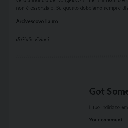
vero annuncio del Vangelo. Altrimenti il rischio 
non è essenziale. Su questo dobbiamo sempre di
A
rcivescovo Lauro
di
Giulio Viviani
Got Some
Il tuo indirizzo e
Your comment