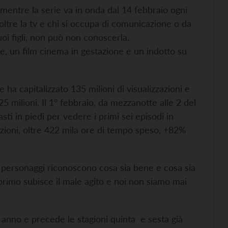
 mentre la serie va in onda dal 14 febbraio ogni
ltre la tv e chi si occupa di comunicazione o da
uoi figli, non può non conoscerla.
 un film cinema in gestazione e un indotto su
 ha capitalizzato 135 milioni di visualizzazioni e
25 milioni. Il 1° febbraio, da mezzanotte alle 2 del
sti in piedi per vedere i primi sei episodi in
azioni, oltre 422 mila ore di tempo speso, +82%
i personaggi riconoscono cosa sia bene e cosa sia
rimo subisce il male agito e noi non siamo mai
n anno e precede le stagioni quinta e sesta già