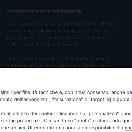
Amministrazione trasparente
Vita Trentina percepisce i contributi pubblici all'editoria
di cui al decreto legislativo 15 maggio 2017, n. 70.
Indicazione resa ai sensi della lettera f) del comma 2
dell'art. 5 del medesimo decreto Lgs.
Vita Trentina, tramite la Fisc (Federazione Italiana
Settimanali Cattolici), ha aderito allo IAP (Istituto
dell'Autodisciplina Pubblicitaria) accettando il Codice di
Autodisciplina della Comunicazione Commerciale
imili per finalità tecniche e, con il tuo consenso, anche per 
Privacy Policy
Cookie Policy
amento dell'esperienza", "misurazione" e "targeting e pubbli
i all'utilizzo dei cookie. Cliccando su "personalizza" puoi
 Trentina Editrice
re le tue preferenze. Cliccando su "rifiuta" o chiudendo que
okie tecnici. Ulteriori informazioni sono disponibili nella
coo