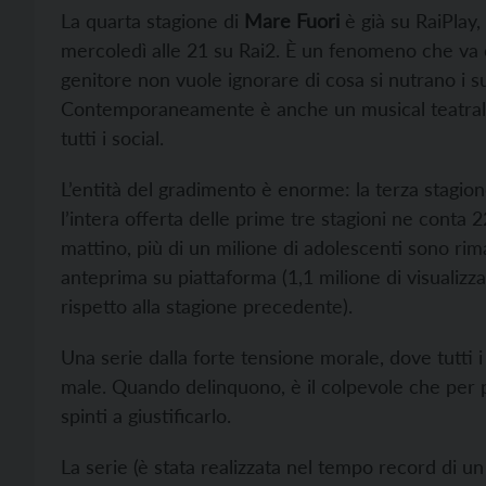
La quarta stagione di
Mare Fuori
è già su RaiPlay,
mercoledì alle 21 su Rai2. È un fenomeno che va o
genitore non vuole ignorare di cosa si nutrano i s
Contemporaneamente è anche un musical teatrale,
tutti i social.
L’entità del gradimento è enorme: la terza stagione
l’intera offerta delle prime tre stagioni ne conta 2
mattino, più di un milione di adolescenti sono rima
anteprima su piattaforma (1,1 milione di visualizz
rispetto alla stagione precedente).
Una serie dalla forte tensione morale, dove tutti 
male. Quando delinquono, è il colpevole che per p
spinti a giustificarlo.
La serie (è stata realizzata nel tempo record di u