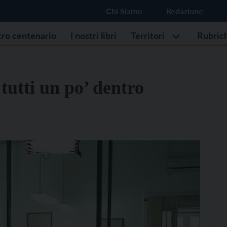
Chi Siamo
Redazione
stro centenario
I nostri libri
Territori
Rubric
utti un po’ dentro