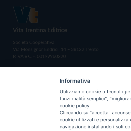
Vita Trentina Editrice
Società Cooperativa
Via Monsignor Endrici, 14 – 38122 Trento
P.IVA e C.F. 00199960220
Informativa
Utilizziamo cookie o tecnologie s
funzionalità semplici", "miglior
cookie policy.
Cliccando su "accetta" acconsent
Copyright © 2019 - Tutti i diritti riservati - Vita
cookie utilizzati e personalizza
navigazione installando i soli co