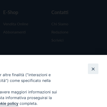
E-Shop
Contatti
Vendita Online
Chi Siamo
Abbonamenti
Redazione
Scrivici
altre finalità ("interazioni e
cità") come specificato nella
 avere maggiori informazioni sui
sta informativa proseguirai la
kie policy
completa.