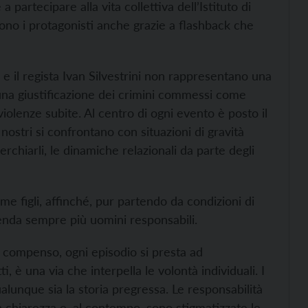
partecipare alla vita collettiva dell’Istituto di
gono i protagonisti anche grazie a flashback che
 e il regista Ivan Silvestrini non rappresentano una
 una giustificazione dei crimini commessi come
iolenze subite. Al centro di ogni evento è posto il
 nostri si confrontano con situazioni di gravità
chiarli, le dinamiche relazionali da parte degli
me figli, affinché, pur partendo da condizioni di
enda sempre più uomini responsabili.
n compenso, ogni episodio si presta ad
i, è una via che interpella le volontà individuali. I
alunque sia la storia pregressa. Le responsabilità
 chiarezza e, al contempo, sono stigmatizzate le