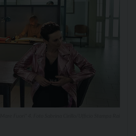
Mare Fuori” 4. Foto Sabrina Cirillo/Ufficio Stampa Rai