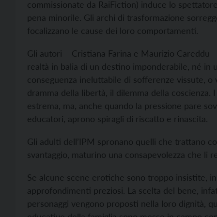
commissionate da RaiFiction) induce lo spettatore a 
pena minorile. Gli archi di trasformazione sorreg
focalizzano le cause dei loro comportamenti.
Gli autori – Cristiana Farina e Maurizio Careddu –
realtà in balia di un destino imponderabile, né in
conseguenza ineluttabile di sofferenze vissute, o v
dramma della libertà, il dilemma della coscienza. I
estrema, ma, anche quando la pressione pare sover
educatori, aprono spiragli di riscatto e rinascita.
Gli adulti dell’IPM spronano quelli che trattano co
svantaggio, maturino una consapevolezza che li r
Se alcune scene erotiche sono troppo insistite, i
approfondimenti preziosi. La scelta del bene, infatt
personaggi vengono proposti nella loro dignità, qu
educative della famiglia sono messe in campo con