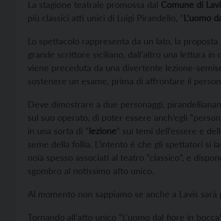
La stagione teatrale promossa dal
Comune di Lavi
più classici atti unici di Luigi Pirandello, “
L’uomo da
Lo spettacolo rappresenta da un lato, la proposta 
grande scrittore siciliano, dall’altro una lettura in
viene preceduta da una divertente lezione-semise
sostenere un esame, prima di affrontare il persona
Deve dimostrare a due personaggi, pirandellianame
sul suo operato, di poter essere anch’egli “person
in una sorta di “
lezione
” sui temi dell’essere e de
seme della follia. L’intento è che gli spettatori si
noia spesso associati al teatro “classico”, e disp
sgombro al notissimo atto unico.
Al momento non sappiamo se anche a Lavis sarà 
Tornando all’atto unico “L’uomo dal fiore in bocc