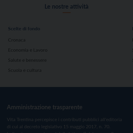
Le nostre attività
Scelte di fondo
Cronaca
Economia e Lavoro
Salute e benessere
Scuola e cultura
Amministrazione trasparente
Vita Trentina percepisce i contributi pubblici all'editoria
di cui al decreto legislativo 15 maggio 2017, n. 70.