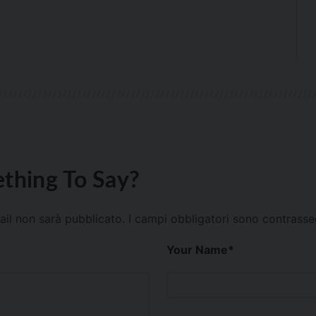
thing To Say?
mail non sarà pubblicato.
I campi obbligatori sono contrass
Your Name
*