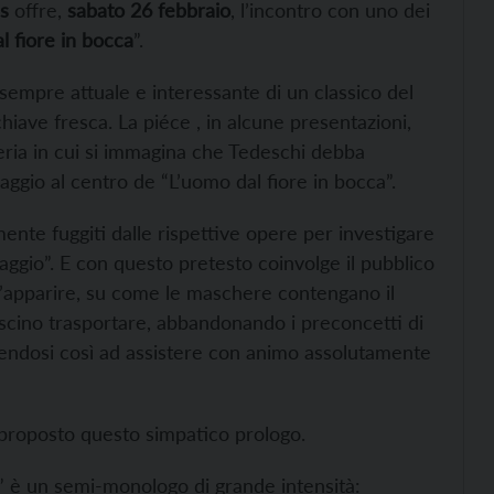
s
offre,
sabato 26 febbraio
, l’incontro con uno dei
l fiore in bocca
”.
sempre attuale e interessante di un classico del
 chiave fresca. La piéce , in alcune presentazioni,
ria in cui si immagina che Tedeschi debba
ggio al centro de “L’uomo dal fiore in bocca”.
nte fuggiti dalle rispettive opere per investigare
aggio”. E con questo pretesto coinvolge il pubblico
ll’apparire, su come le maschere contengano il
 lascino trasportare, abbandonando i preconcetti di
onendosi così ad assistere con animo assolutamente
proposto questo simpatico prologo.
a” è un semi-monologo di grande intensità: