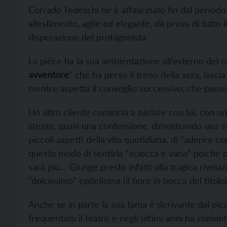
Corrado Tedeschi ne è affascinato fin dal periodo
allestimento, agile ed elegante, dà prova di tutto 
disperazione del protagonista.
La piéce ha la sua ambientazione all’esterno del c
avventore
” che ha perso il treno della sera, lasc
mentre aspetta il convoglio successivo, che passe
Un altro cliente comincia a parlare con lui, con u
stesso, quasi una confessione, dimostrando una str
piccoli aspetti della vita quotidiana, di “aderire co
questo modo di sentirla “sciocca e vana” poiché pe
sarà più… Giunge presto infatti alla tragica rivel
“dolcissimo” epitelioma (il fiore in bocca del titolo
Anche se in parte la sua fama è derivante dal p
frequentato il teatro e negli ultimi anni ha convin