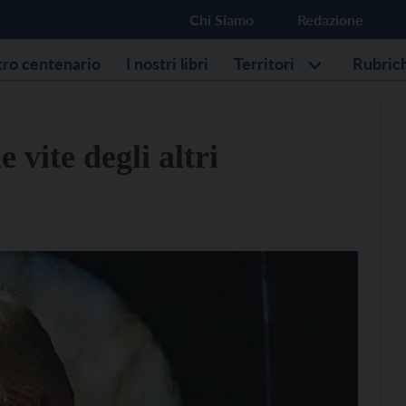
Chi Siamo
Redazione
stro centenario
I nostri libri
Territori
Rubric
vite degli altri