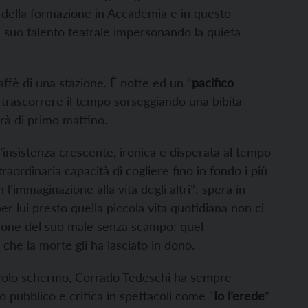
 della formazione in Accademia e in questo
il suo talento teatrale impersonando la quieta
affè di una stazione. È notte ed un “
pacifico
ia trascorrere il tempo sorseggiando una bibita
rà di primo mattino.
n’insistenza crescente, ironica e disperata al tempo
aordinaria capacità di cogliere fino in fondo i più
n l’immaginazione alla vita degli altri”: spera in
r lui presto quella piccola vita quotidiana non ci
azione del suo male senza scampo: quel
) che la morte gli ha lasciato in dono.
iccolo schermo, Corrado Tedeschi ha sempre
to pubblico e critica in spettacoli come “
Io l’erede
”