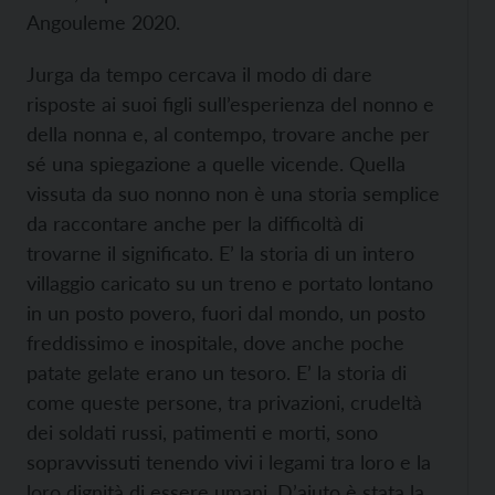
Angouleme 2020.
Jurga da tempo cercava il modo di dare
risposte ai suoi figli sull’esperienza del nonno e
della nonna e, al contempo, trovare anche per
sé una spiegazione a quelle vicende. Quella
vissuta da suo nonno non è una storia semplice
da raccontare anche per la difficoltà di
trovarne il significato. E’ la storia di un intero
villaggio caricato su un treno e portato lontano
in un posto povero, fuori dal mondo, un posto
freddissimo e inospitale, dove anche poche
patate gelate erano un tesoro. E’ la storia di
come queste persone, tra privazioni, crudeltà
dei soldati russi, patimenti e morti, sono
sopravvissuti tenendo vivi i legami tra loro e la
loro dignità di essere umani. D’aiuto è stata la