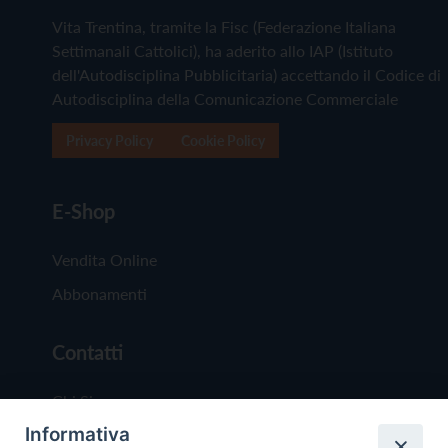
Vita Trentina, tramite la Fisc (Federazione Italiana
Settimanali Cattolici), ha aderito allo IAP (Istituto
dell'Autodisciplina Pubblicitaria) accettando il Codice di
Autodisciplina della Comunicazione Commerciale
Privacy Policy
Cookie Policy
E-Shop
Vendita Online
Abbonamenti
Contatti
Chi Siamo
Informativa
Redazione