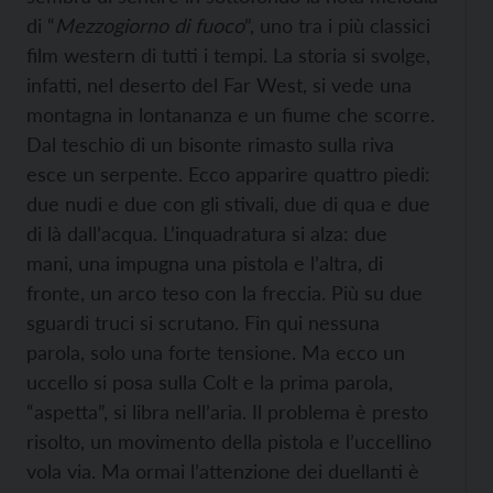
di “
Mezzogiorno di fuoco
”, uno tra i più classici
film western di tutti i tempi. La storia si svolge,
infatti, nel deserto del Far West, si vede una
montagna in lontananza e un fiume che scorre.
Dal teschio di un bisonte rimasto sulla riva
esce un serpente. Ecco apparire quattro piedi:
due nudi e due con gli stivali, due di qua e due
di là dall’acqua. L’inquadratura si alza: due
mani, una impugna una pistola e l’altra, di
fronte, un arco teso con la freccia. Più su due
sguardi truci si scrutano. Fin qui nessuna
parola, solo una forte tensione. Ma ecco un
uccello si posa sulla Colt e la prima parola,
“aspetta”, si libra nell’aria. Il problema è presto
risolto, un movimento della pistola e l’uccellino
vola via. Ma ormai l’attenzione dei duellanti è