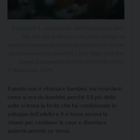
“Ed eccomi lì, consapevole che l’unica parte della
mia vita che qualcuno si era preso la briga di
rimettere insieme pezzo per pezzo era il set di uno
show televisivo per bambini. Lloyd Vogel alias Tom
Junod, protagonista del film di Marielle Heller
1 Novembre 2020
Il punto non è ritornare bambini, ma ricordarsi
come si era da bambini, perché lì il più delle
volte si trova la ferita che ha condizionato lo
sviluppo dell’adulto e lì si trova ancora la
chiave per cambiare le cose e diventare
autenticamente se stessi.