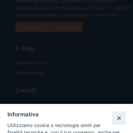
Settimanali Cattolici), ha aderito allo IAP (Istituto
dell'Autodisciplina Pubblicitaria) accettando il Codice di
Autodisciplina della Comunicazione Commerciale
Privacy Policy
Cookie Policy
E-Shop
Vendita Online
Abbonamenti
Contatti
Chi Siamo
Informativa
Redazione
Scrivici
Utilizziamo cookie o tecnologie simili per
finalità tecniche e, con il tuo consenso, anche per