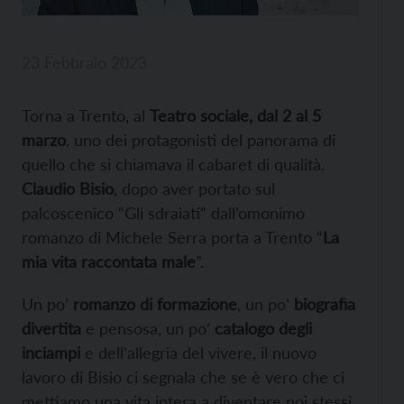
23 Febbraio 2023
Torna a Trento, al
Teatro sociale, dal 2 al 5
marzo
, uno dei protagonisti del panorama di
quello che si chiamava il cabaret di qualità.
Claudio Bisio
, dopo aver portato sul
palcoscenico “Gli sdraiati” dall’omonimo
romanzo di Michele Serra porta a Trento “
La
mia vita raccontata male
”.
Un po’
romanzo di formazione
, un po’
biografia
divertita
e pensosa, un po’
catalogo degli
inciampi
e dell’allegria del vivere, il nuovo
lavoro di Bisio ci segnala che se è vero che ci
mettiamo una vita intera a diventare noi stessi,