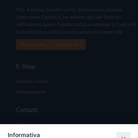
Vita Trentina, tramite la Fisc (Federazione Italiana
Settimanali Cattolici), ha aderito allo IAP (Istituto
dell'Autodisciplina Pubblicitaria) accettando il Codice di
Autodisciplina della Comunicazione Commerciale
Privacy Policy
Cookie Policy
E-Shop
Vendita Online
Abbonamenti
Contatti
Chi Siamo
Informativa
Redazione