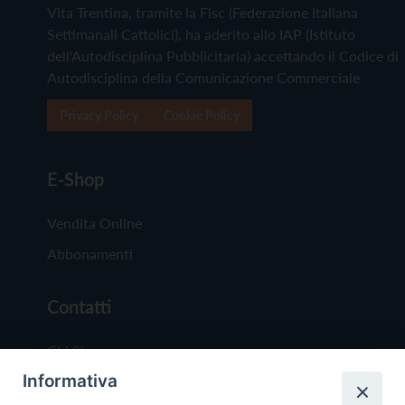
Vita Trentina, tramite la Fisc (Federazione Italiana
Settimanali Cattolici), ha aderito allo IAP (Istituto
dell'Autodisciplina Pubblicitaria) accettando il Codice di
Autodisciplina della Comunicazione Commerciale
Privacy Policy
Cookie Policy
E-Shop
Vendita Online
Abbonamenti
Contatti
Chi Siamo
Informativa
Redazione