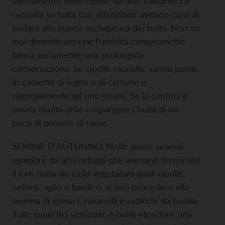
sterramento delle cipolle tardive dall’orto. La
raccolta va fatta con attenzione avendo cura di
badare alla buona asciugatura dei bulbi. Non va
mai dimenticato che l’umidità compromette
talora seriamente una prolungata
conservazione. Le cipolle raccolte vanno poste
in cassette di legno o di cartone e
rigorosamente ad uno strato. Se la cantina è
umida risulta utile cospargere i bulbi di un
poco di polvere di rame.
SEMINE D’AUTUNNO. Nelle aiuole oramai
sgombre da altri ortaggi che avevano terminato
il loro naturale ciclo vegetativo quali cipolle,
cetrioli, aglio e basilico, si può procedere alla
semina di spinaci, ravanelli e radicchi da tavola.
Sulle superfici seminate è bene stendere una