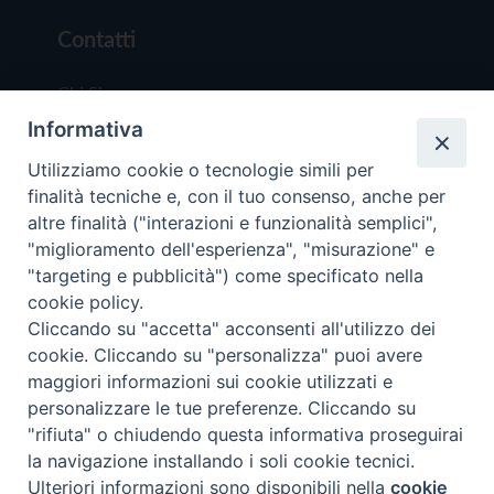
Contatti
Chi Siamo
Informativa
Redazione
Scrivici
Utilizziamo cookie o tecnologie simili per
finalità tecniche e, con il tuo consenso, anche per
altre finalità ("interazioni e funzionalità semplici",
"miglioramento dell'esperienza", "misurazione" e
"targeting e pubblicità") come specificato nella
cookie policy.
Copyright © 2019 - Tutti i diritti riservati - Vit
Cliccando su "accetta" acconsenti all'utilizzo dei
Trentina Editrice
cookie. Cliccando su "personalizza" puoi avere
maggiori informazioni sui cookie utilizzati e
Privacy Policy
personalizzare le tue preferenze. Cliccando su
Torna all'inizi
"rifiuta" o chiudendo questa informativa proseguirai
la navigazione installando i soli cookie tecnici.
Ulteriori informazioni sono disponibili nella
cookie
Preferenze Cookie