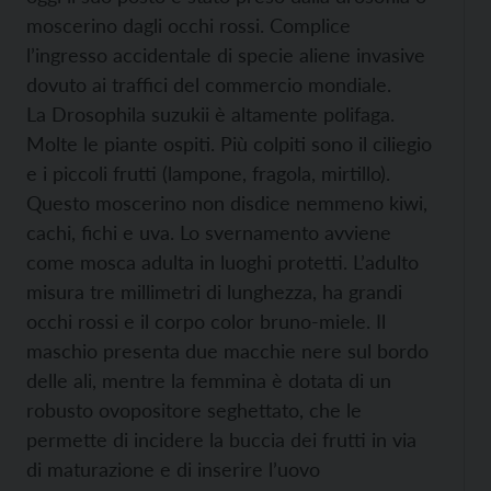
moscerino dagli occhi rossi. Complice
l’ingresso accidentale di specie aliene invasive
dovuto ai traffici del commercio mondiale.
La Drosophila suzukii è altamente polifaga.
Molte le piante ospiti. Più colpiti sono il ciliegio
e i piccoli frutti (lampone, fragola, mirtillo).
Questo moscerino non disdice nemmeno kiwi,
cachi, fichi e uva. Lo svernamento avviene
come mosca adulta in luoghi protetti. L’adulto
misura tre millimetri di lunghezza, ha grandi
occhi rossi e il corpo color bruno-miele. Il
maschio presenta due macchie nere sul bordo
delle ali, mentre la femmina è dotata di un
robusto ovopositore seghettato, che le
permette di incidere la buccia dei frutti in via
di maturazione e di inserire l’uovo