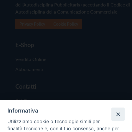
dell'Autodisciplina Pubblicitaria) accettando il Codice di
Autodisciplina della Comunicazione Commerciale
Privacy Policy
Cookie Policy
E-Shop
Vendita Online
Abbonamenti
Contatti
Chi Siamo
Informativa
Redazione
Scrivici
Utilizziamo cookie o tecnologie simili per
finalità tecniche e, con il tuo consenso, anche per