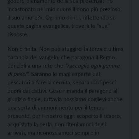
godere pienamente della sua presenza? ho
incastonato nel mio cuore il dono più prezioso,
il suo amore?». Ognuno di noi, riflettendo su
questa pagina evangelica, troverà le “sue”
risposte.
Non è finita. Non può sfuggirci la terza e ultima
parabola del vangelo, che paragona il Regno
dei cieli a una rete che
“raccoglie ogni genere
di pesci”
. Saranno le mani esperte dei
pescatori a fare la cernita, separando i pesci
buoni dai cattivi. Gesù rimanda il paragone al
giudizio finale, tuttavia possiamo coglievi anche
una sorta di ammonimento per il tempo
presente, per il nostro oggi: scoperto il tesoro,
acquistata la perla, non riteniamoci degli
arrivati, ma riconosciamoci sempre in