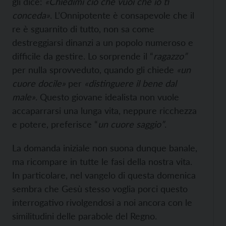
gli dice:
«Chiedimi ciò che vuoi che io ti
conceda»
. L’Onnipotente è consapevole che il
re è sguarnito di tutto, non sa come
destreggiarsi dinanzi a un popolo numeroso e
difficile da gestire. Lo sorprende il “
ragazzo”
per nulla sprovveduto, quando gli chiede
«un
cuore docile»
per
«distinguere il bene dal
male»
. Questo giovane idealista non vuole
accaparrarsi una lunga vita, neppure ricchezza
e potere, preferisce “
un cuore saggio”
.
La domanda iniziale non suona dunque banale,
ma ricompare in tutte le fasi della nostra vita.
In particolare, nel vangelo di questa domenica
sembra che Gesù stesso voglia porci questo
interrogativo rivolgendosi a noi ancora con le
similitudini delle parabole del Regno.