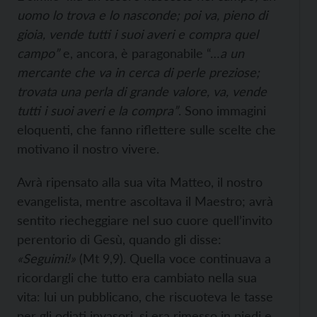
uomo lo trova e lo nasconde; poi va, pieno di
gioia, vende tutti i suoi averi e compra quel
campo”
e, ancora, è paragonabile “…
a un
mercante che va in cerca di perle preziose;
trovata una perla di grande valore, va, vende
tutti i suoi averi e la compra”
. Sono immagini
eloquenti, che fanno riflettere sulle scelte che
motivano il nostro vivere.
Avrà ripensato alla sua vita Matteo, il nostro
evangelista, mentre ascoltava il Maestro; avrà
sentito riecheggiare nel suo cuore quell’invito
perentorio di Gesù, quando gli disse:
«Seguimi!»
(Mt 9,9). Quella voce continuava a
ricordargli che tutto era cambiato nella sua
vita: lui un pubblicano, che riscuoteva le tasse
per gli odiati invasori, si era rimesso in piedi e