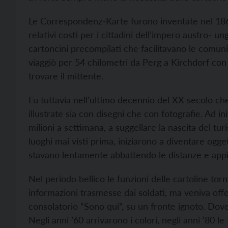
Le Correspondenz-Karte furono inventate nel 1869
relativi costi per i cittadini dell’impero austro- un
cartoncini precompilati che facilitavano le comu
viaggiò per 54 chilometri da Perg a Kirchdorf con l
trovare il mittente.
Fu tuttavia nell’ultimo decennio del XX secolo che
illustrate sia con disegni che con fotografie. Ad in
milioni a settimana, a suggellare la nascita del tu
luoghi mai visti prima, iniziarono a diventare oggett
stavano lentamente abbattendo le distanze e appia
Nel periodo bellico le funzioni delle cartoline to
informazioni trasmesse dai soldati, ma veniva offe
consolatorio “Sono qui”, su un fronte ignoto. Dove
Negli anni ’60 arrivarono i colori, negli anni ‘80 l