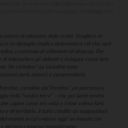
ento dalle tinte vivaci e dalle colline non edificate (da
ps://bdt.bibcom.trento.it/Iconografia/7602#page/n0)
razione di riduzione della realtà. Scegliere di
 o un dettaglio implica determinare ciò che sarà
tolina a centinaia di chilometri di distanza. Del
di interpellare gli abitanti e indagare come loro
no “da cartolina”. Le cartoline sono
possono però aiutarci a comprenderlo.
Trentino, cartoline dal Trentino”, un percorso a
aggio nella “nostra terra” – che poi tanto nostra
-, per capire come era vista o come voleva farsi
o e di territorio, il tutto condito da supposizioni
à del mondo in cui viviamo oggi; un mondo che
 e del loro cartaceo romanticismo.