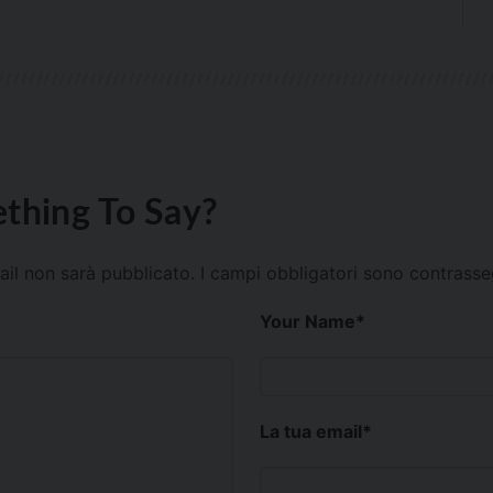
thing To Say?
mail non sarà pubblicato.
I campi obbligatori sono contrass
Your Name
*
La tua email
*