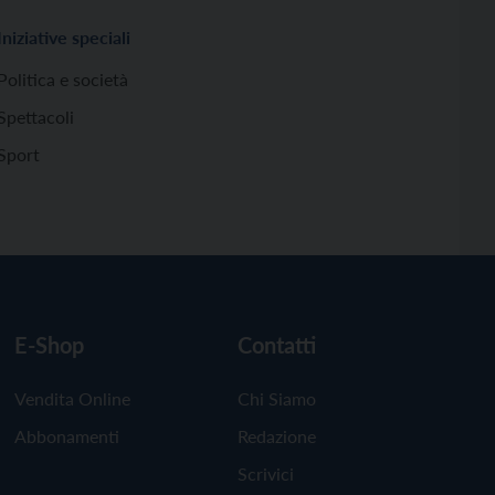
Iniziative speciali
Politica e società
Spettacoli
Sport
E-Shop
Contatti
Vendita Online
Chi Siamo
Abbonamenti
Redazione
Scrivici