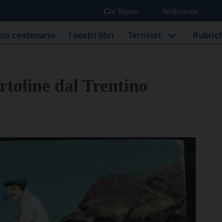
Chi Siamo
Redazione
stro centenario
I nostri libri
Territori
Rubric
rtoline dal Trentino