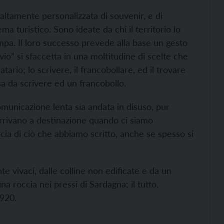
altamente personalizzata di souvenir, e di
 turistico. Sono ideate da chi il territorio lo
ampa. Il loro successo prevede alla base un gesto
o” si sfaccetta in una moltitudine di scelte che
ario; lo scrivere, il francobollare, ed il trovare
sa da scrivere ed un francobollo.
municazione lenta sia andata in disuso, pur
arrivano a destinazione quando ci siamo
ccia di ciò che abbiamo scritto, anche se spesso si
te vivaci, dalle colline non edificate e da un
na roccia nei pressi di Sardagna; il tutto,
1920.