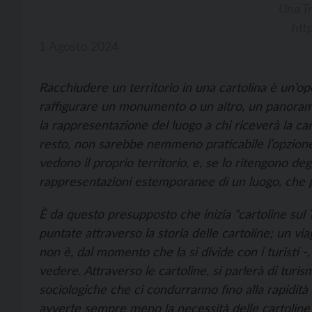
Una Tr
htt
1 Agosto 2024
Racchiudere un territorio in una cartolina è un’ope
raffigurare un monumento o un altro, un panorama
la rappresentazione del luogo a chi riceverà la car
resto, non sarebbe nemmeno praticabile l’opzione 
vedono il proprio territorio, e, se lo ritengono deg
rappresentazioni estemporanee di un luogo, che 
È da questo presupposto che inizia “cartoline sul 
puntate attraverso la storia delle cartoline; un vi
non è, dal momento che la si divide con i turisti 
vedere. Attraverso le cartoline, si parlerà di turism
sociologiche che ci condurranno fino alla rapidit
avverte sempre meno la necessità delle cartoline