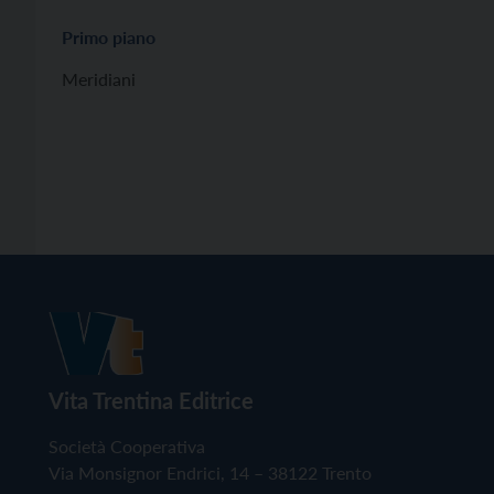
Primo piano
Meridiani
Vita Trentina Editrice
Società Cooperativa
Via Monsignor Endrici, 14 – 38122 Trento