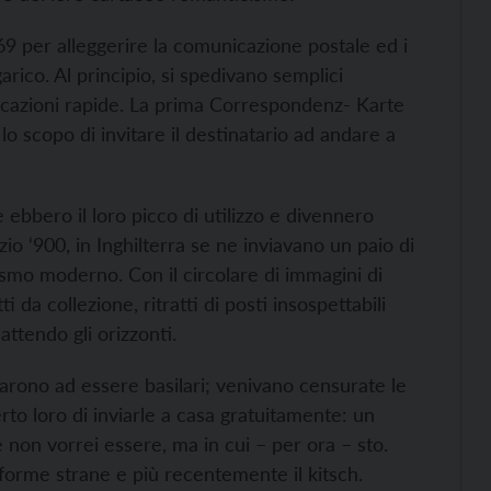
 per alleggerire la comunicazione postale ed i
garico. Al principio, si spedivano semplici
nicazioni rapide. La prima Correspondenz- Karte
o scopo di invitare il destinatario ad andare a
 ebbero il loro picco di utilizzo e divennero
izio ‘900, in Inghilterra se ne inviavano un paio di
rismo moderno. Con il circolare di immagini di
i da collezione, ritratti di posti insospettabili
ttendo gli orizzonti.
rnarono ad essere basilari; venivano censurate le
rto loro di inviarle a casa gratuitamente: un
 non vorrei essere, ma in cui – per ora – sto.
e forme strane e più recentemente il kitsch.