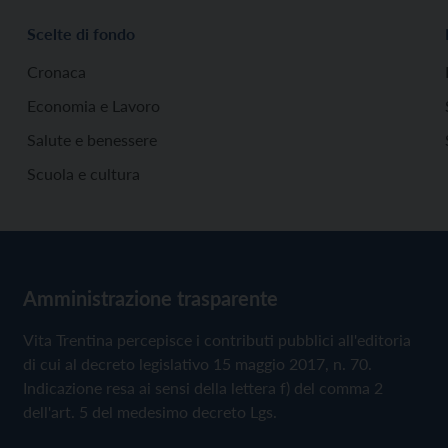
Scelte di fondo
Cronaca
Economia e Lavoro
Salute e benessere
Scuola e cultura
Amministrazione trasparente
Vita Trentina percepisce i contributi pubblici all'editoria
di cui al decreto legislativo 15 maggio 2017, n. 70.
Indicazione resa ai sensi della lettera f) del comma 2
dell'art. 5 del medesimo decreto Lgs.