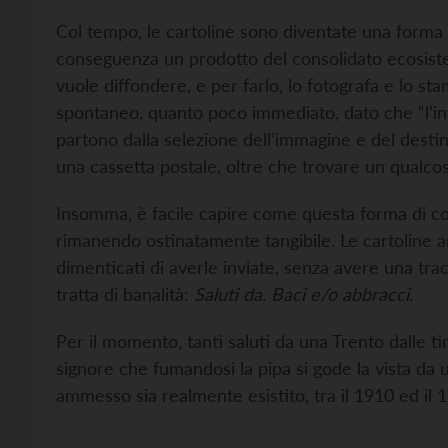
Col tempo, le cartoline sono diventate una forma 
conseguenza un prodotto del consolidato ecosistema
vuole diffondere, e per farlo, lo fotografa e lo st
spontaneo, quanto poco immediato, dato che “l’invi
partono dalla selezione dell’immagine e del destinat
una cassetta postale, oltre che trovare un qualco
Insomma, è facile capire come questa forma di co
rimanendo ostinatamente tangibile. Le cartoline 
dimenticati di averle inviate, senza avere una tra
tratta di banalità:
Saluti da. Baci e/o abbracci.
Per il momento, tanti saluti da una Trento dalle tin
signore che fumandosi la pipa si gode la vista da u
ammesso sia realmente esistito, tra il 1910 ed il 