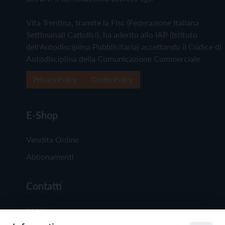
Vita Trentina, tramite la Fisc (Federazione Italiana
Settimanali Cattolici), ha aderito allo IAP (Istituto
dell'Autodisciplina Pubblicitaria) accettando il Codice di
Autodisciplina della Comunicazione Commerciale
Privacy Policy
Cookie Policy
E-Shop
Vendita Online
Abbonamenti
Contatti
Chi Siamo