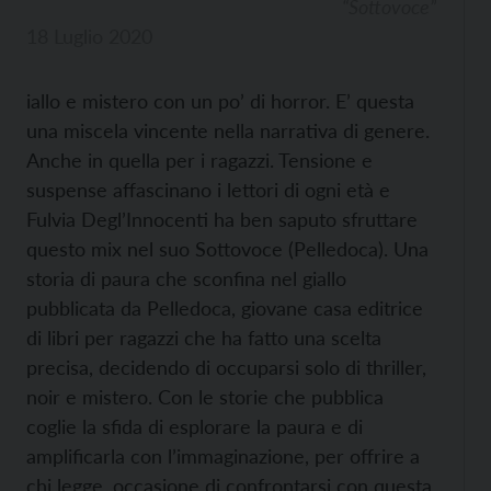
“Sottovoce”
18 Luglio 2020
iallo e mistero con un po’ di horror. E’ questa
una miscela vincente nella narrativa di genere.
Anche in quella per i ragazzi. Tensione e
suspense affascinano i lettori di ogni età e
Fulvia Degl’Innocenti ha ben saputo sfruttare
questo mix nel suo Sottovoce (Pelledoca). Una
storia di paura che sconfina nel giallo
pubblicata da Pelledoca, giovane casa editrice
di libri per ragazzi che ha fatto una scelta
precisa, decidendo di occuparsi solo di thriller,
noir e mistero. Con le storie che pubblica
coglie la sfida di esplorare la paura e di
amplificarla con l’immaginazione, per offrire a
chi legge, occasione di confrontarsi con questa