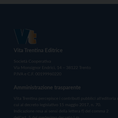
Vita Trentina Editrice
Società Cooperativa
Via Monsignor Endrici, 14 – 38122 Trento
P.IVA e C.F. 00199960220
Amministrazione trasparente
Vita Trentina percepisce i contributi pubblici all'editoria 
cui al decreto legislativo 15 maggio 2017, n. 70.
Indicazione resa ai sensi della lettera f) del comma 2
dell'art. 5 del medesimo decreto Lgs.