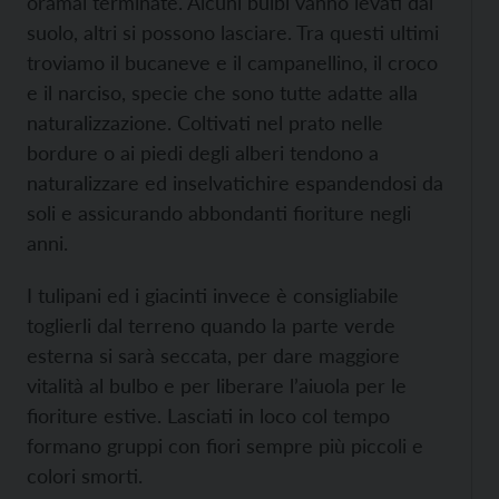
oramai terminate. Alcuni bulbi vanno levati dal
suolo, altri si possono lasciare. Tra questi ultimi
troviamo il bucaneve e il campanellino, il croco
e il narciso, specie che sono tutte adatte alla
naturalizzazione. Coltivati nel prato nelle
bordure o ai piedi degli alberi tendono a
naturalizzare ed inselvatichire espandendosi da
soli e assicurando abbondanti fioriture negli
anni.
I tulipani ed i giacinti invece è consigliabile
toglierli dal terreno quando la parte verde
esterna si sarà seccata, per dare maggiore
vitalità al bulbo e per liberare l’aiuola per le
fioriture estive. Lasciati in loco col tempo
formano gruppi con fiori sempre più piccoli e
colori smorti.