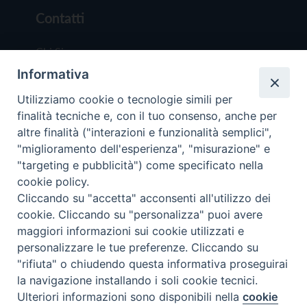
Contatti
Chi Siamo
Informativa
Redazione
Scrivici
Utilizziamo cookie o tecnologie simili per
finalità tecniche e, con il tuo consenso, anche per
altre finalità ("interazioni e funzionalità semplici",
"miglioramento dell'esperienza", "misurazione" e
"targeting e pubblicità") come specificato nella
cookie policy.
Copyright © 2019 - Tutti i diritti riservati - Vit
Cliccando su "accetta" acconsenti all'utilizzo dei
Trentina Editrice
cookie. Cliccando su "personalizza" puoi avere
maggiori informazioni sui cookie utilizzati e
Privacy Policy
personalizzare le tue preferenze. Cliccando su
Torna all'inizi
"rifiuta" o chiudendo questa informativa proseguirai
la navigazione installando i soli cookie tecnici.
Ulteriori informazioni sono disponibili nella
cookie
Preferenze Cookie