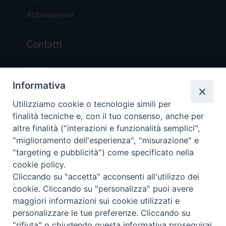
Abbonamenti
Contatti
Chi Siamo
Informativa
Redazione
Scrivici
Utilizziamo cookie o tecnologie simili per
finalità tecniche e, con il tuo consenso, anche per
altre finalità ("interazioni e funzionalità semplici",
"miglioramento dell'esperienza", "misurazione" e
"targeting e pubblicità") come specificato nella
cookie policy.
Copyright © 2019 - Tutti i diritti riservati - Vit
Cliccando su "accetta" acconsenti all'utilizzo dei
Trentina Editrice
cookie. Cliccando su "personalizza" puoi avere
maggiori informazioni sui cookie utilizzati e
Privacy Policy
personalizzare le tue preferenze. Cliccando su
Torna all'inizi
"rifiuta" o chiudendo questa informativa proseguirai