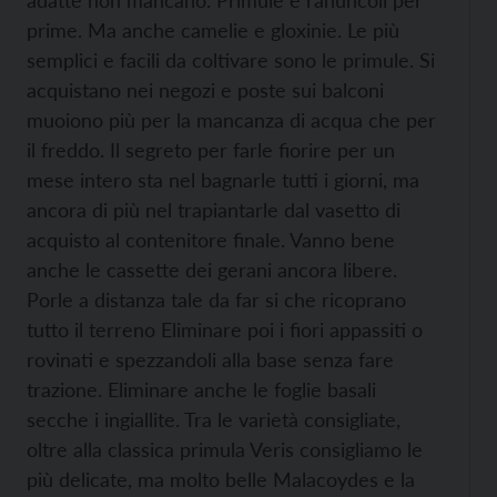
adatte non mancano. Primule e ranuncoli per
prime. Ma anche camelie e gloxinie. Le più
semplici e facili da coltivare sono le primule. Si
acquistano nei negozi e poste sui balconi
muoiono più per la mancanza di acqua che per
il freddo. Il segreto per farle fiorire per un
mese intero sta nel bagnarle tutti i giorni, ma
ancora di più nel trapiantarle dal vasetto di
acquisto al contenitore finale. Vanno bene
anche le cassette dei gerani ancora libere.
Porle a distanza tale da far si che ricoprano
tutto il terreno Eliminare poi i fiori appassiti o
rovinati e spezzandoli alla base senza fare
trazione. Eliminare anche le foglie basali
secche i ingiallite. Tra le varietà consigliate,
oltre alla classica primula Veris consigliamo le
più delicate, ma molto belle Malacoydes e la