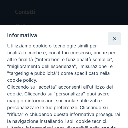
Contatti
Chi Siamo
Informativa
Redazione
Scrivici
Utilizziamo cookie o tecnologie simili per
finalità tecniche e, con il tuo consenso, anche per
altre finalità ("interazioni e funzionalità semplici",
"miglioramento dell'esperienza", "misurazione" e
"targeting e pubblicità") come specificato nella
cookie policy.
Copyright © 2019 - Tutti i diritti riservati - Vit
Cliccando su "accetta" acconsenti all'utilizzo dei
Trentina Editrice
cookie. Cliccando su "personalizza" puoi avere
maggiori informazioni sui cookie utilizzati e
Privacy Policy
personalizzare le tue preferenze. Cliccando su
Torna all'inizi
"rifiuta" o chiudendo questa informativa proseguirai
la navigazione installando i soli cookie tecnici.