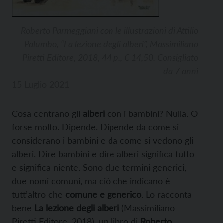
Roberto Parmeggiani con le illustrazioni di Attilio
Palumbo, “La lezione degli alberi”, Massimiliano
Piretti Editore, 2018, 44 p., € 14,50. Consigliato
da 7 anni
15 Luglio 2021
Cosa centrano gli
alberi
con i bambini? Nulla. O
forse molto. Dipende. Dipende da come si
considerano i bambini e da come si vedono gli
alberi. Dire bambini e dire alberi significa tutto
e significa niente. Sono due termini generici,
due nomi comuni, ma ciò che indicano è
tutt’altro che
comune e generico
. Lo racconta
bene
La lezione degli alberi
(Massimiliano
Piretti Editore, 2018), un libro di
Roberto