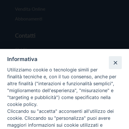
Vendita Online
Abbonamenti
Contatti
Chi Siamo
Informativa
Redazione
Scrivici
Utilizziamo cookie o tecnologie simili per
finalità tecniche e, con il tuo consenso, anche per
altre finalità ("interazioni e funzionalità semplici",
"miglioramento dell'esperienza", "misurazione" e
"targeting e pubblicità") come specificato nella
cookie policy.
Copyright © 2019 - Tutti i diritti riservati - Vit
Cliccando su "accetta" acconsenti all'utilizzo dei
Trentina Editrice
cookie. Cliccando su "personalizza" puoi avere
maggiori informazioni sui cookie utilizzati e
Privacy Policy