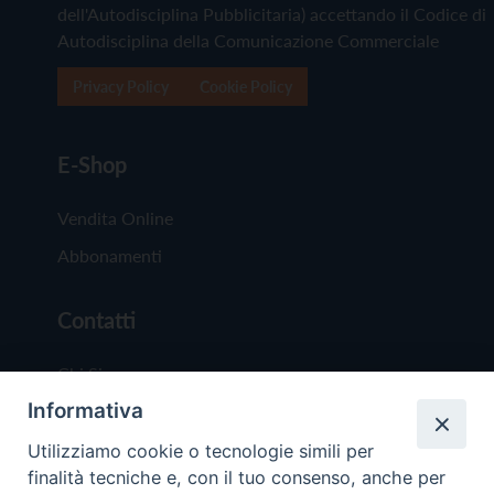
dell'Autodisciplina Pubblicitaria) accettando il Codice di
Autodisciplina della Comunicazione Commerciale
Privacy Policy
Cookie Policy
E-Shop
Vendita Online
Abbonamenti
Contatti
Chi Siamo
Informativa
Redazione
Scrivici
Utilizziamo cookie o tecnologie simili per
finalità tecniche e, con il tuo consenso, anche per