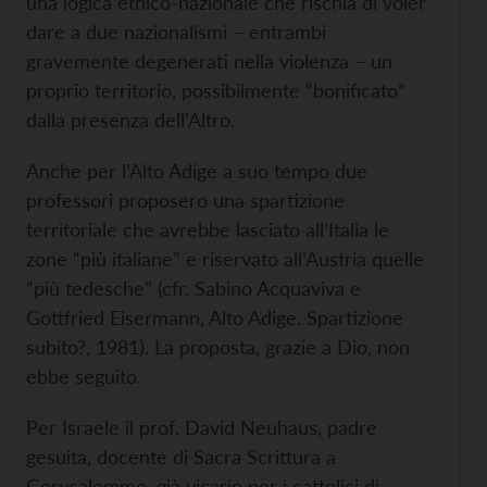
una logica etnico-nazionale che rischia di voler
dare a due nazionalismi – entrambi
gravemente degenerati nella violenza – un
proprio territorio, possibilmente “bonificato”
dalla presenza dell’Altro.
Anche per l’Alto Adige a suo tempo due
professori proposero una spartizione
territoriale che avrebbe lasciato all’Italia le
zone “più italiane” e riservato all’Austria quelle
“più tedesche” (cfr. Sabino Acquaviva e
Gottfried Eisermann, Alto Adige. Spartizione
subito?, 1981). La proposta, grazie a Dio, non
ebbe seguito.
Per Israele il prof. David Neuhaus, padre
gesuita, docente di Sacra Scrittura a
Gerusalemme, già vicario per i cattolici di