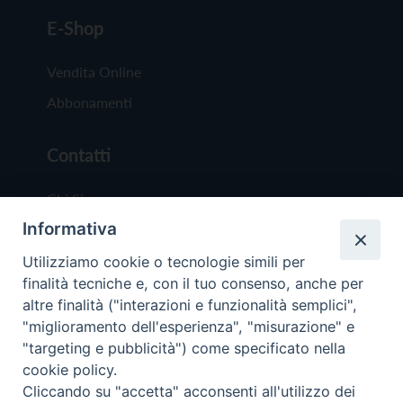
E-Shop
Vendita Online
Abbonamenti
Contatti
Chi Siamo
Informativa
Redazione
Scrivici
Utilizziamo cookie o tecnologie simili per
finalità tecniche e, con il tuo consenso, anche per
altre finalità ("interazioni e funzionalità semplici",
"miglioramento dell'esperienza", "misurazione" e
"targeting e pubblicità") come specificato nella
cookie policy.
Copyright © 2019 - Tutti i diritti riservati - Vit
Cliccando su "accetta" acconsenti all'utilizzo dei
Trentina Editrice