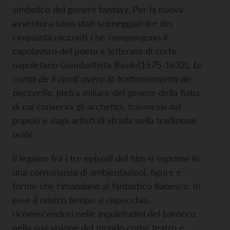
simbolico del genere fantasy. Per la nuova
avventura sono stati sceneggiati tre dei
cinquanta racconti che compongono il
capolavoro del poeta e letterato di corte
napoletano Giambattista Basile(1575-1632),
Lo
cunto de li cunti overo lo trattenemiento de
peccerille
, pietra miliare del genere della fiaba,
di cui conserva gli archetipi, trasmessi dal
popolo e dagli artisti di strada nella tradizione
orale.
Il legame fra i tre episodi del film si esprime in
una consonanza di ambientazioni, figure e
forme che rimandano al fantastico fiabesco. In
esse il nostro tempo si rispecchia,
riconoscendosi nelle inquietudini del barocco,
nella sua visione del mondo come teatro e