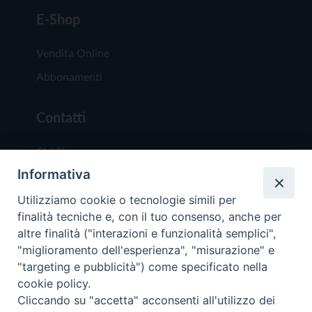
E-Shop
Vendita Online
Abbonamenti
Contatti
Chi Siamo
Informativa
Redazione
Scrivici
Utilizziamo cookie o tecnologie simili per
finalità tecniche e, con il tuo consenso, anche per
altre finalità ("interazioni e funzionalità semplici",
"miglioramento dell'esperienza", "misurazione" e
"targeting e pubblicità") come specificato nella
cookie policy.
Copyright © 2019 - Tutti i diritti riservati - Vit
Cliccando su "accetta" acconsenti all'utilizzo dei
Trentina Editrice