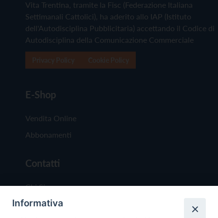
Vita Trentina, tramite la Fisc (Federazione Italiana
Settimanali Cattolici), ha aderito allo IAP (Istituto
dell'Autodisciplina Pubblicitaria) accettando il Codice di
Autodisciplina della Comunicazione Commerciale
Privacy Policy
Cookie Policy
E-Shop
Vendita Online
Abbonamenti
Contatti
Chi Siamo
Informativa
Redazione