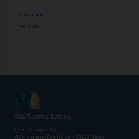
Primo piano
Meridiani
Vita Trentina Editrice
Società Cooperativa
Via Monsignor Endrici, 14 – 38122 Trento