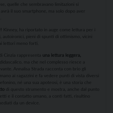
se, quelle che sembravano limitazioni si
a avrà il suo smartphone, ma solo dopo aver
.
eff Kinney, ha riportato in auge come lettura per i
i, autoironici, pieni di spunti di ottimismo, vicini
i lettori meno forti.
 di Cinzia rappresenta
una lettura leggera,
à didascalico, ma che nel complesso riesce a
vante. Annalisa Strada racconta con brio gli
n mano ai ragazzini e fa vedere punti di vista diversi
lefonino, né una sua apoteosi, è una storia che
tto
di questo strumento e mostra, anche dal punto
etti e il contatto umano, a conti fatti, risultino
mediati da un device.