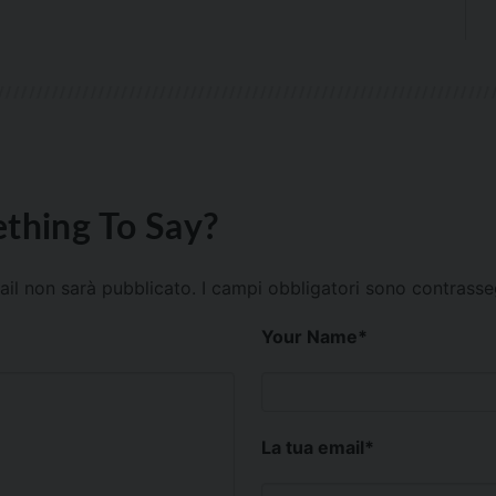
thing To Say?
mail non sarà pubblicato.
I campi obbligatori sono contrass
Your Name
*
La tua email
*