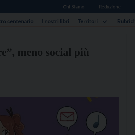
Chi Siamo
Redazione
stro centenario
I nostri libri
Territori
Rubric
re”, meno social più