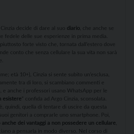
 Cinzia decide di dare al suo
diario
, che anche se
te fedele delle sue esperienze in prima media.
piuttosto forte visto che, tornata dall’estero dove
de conto che senza cellulare la sua vita non sarà
e.
me; età 10+), Cinzia si sente subito un’esclusa,
amente tra di loro, si scambiano commenti e
o, e anche i professori usano WhatsApp per le
 esistere
” confida ad Argo Cinzia, sconsolata.
, quindi, quella di tentare di uscire da questa
 suoi genitori a comprarle uno smartphone. Poi,
o anche dei vantaggi a non possedere un cellulare
,
iano a pensarla in modo diverso. Nel corso di