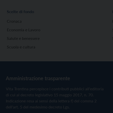
Scelte di fondo
Cronaca
Economia e Lavoro
Salute e benessere
Scuola e cultura
Amministrazione trasparente
Vita Trentina percepisce i contributi pubblici all'editoria
di cui al decreto legislativo 15 maggio 2017, n. 70.
Indicazione resa ai sensi della lettera f) del comma 2
dell'art. 5 del medesimo decreto Lgs.