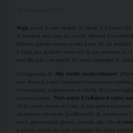
11 Settembre 2025
Argo
, come il cane fedele di Ulisse, è il nome che
le sembra una cosa da vecchi, diventa il confiden
Iniziare questa nuova scuola è per lei, un impatto 
è stata per qualche anno con la sua mamma, si ren
mai alla pari con quella dei suoi compagni di class
Protagonista di “
Alle medie senza
cellulare
” (Piem
una diversa: i suoi compagni comunicano continu
informazioni, organizzano le uscite del pomeriggi
comunicazioni. “
Non avere il cellulare è come non
Visto come stanno le cose, la sua prima reazione è
situazione cercando (inutilmente) di convincere i
però, giorno dopo giorno, prende atto che
ci son
e anche alcuni dei suoi compagni di classe cominc