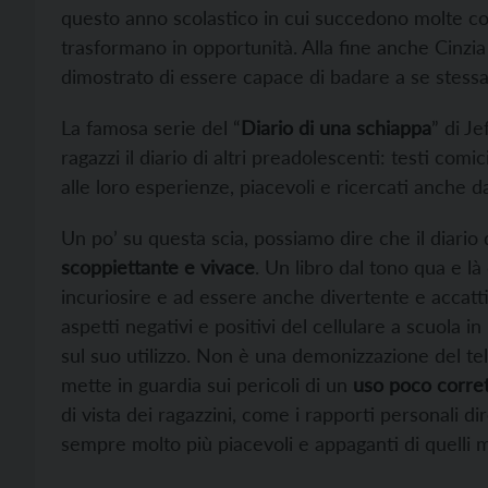
questo anno scolastico in cui succedono molte co
trasformano in opportunità. Alla fine anche Cinzi
dimostrato di essere capace di badare a se stessa
La famosa serie del “
Diario di una schiappa
” di J
ragazzi il diario di altri preadolescenti: testi comic
alle loro esperienze, piacevoli e ricercati anche da
Un po’ su questa scia, possiamo dire che il diario
scoppiettante e vivace
. Un libro dal tono qua e l
incuriosire e ad essere anche divertente e accatti
aspetti negativi e positivi del cellulare a scuola i
sul suo utilizzo. Non è una demonizzazione del te
mette in guardia sui pericoli di un
uso poco corre
di vista dei ragazzini, come i rapporti personali dir
sempre molto più piacevoli e appaganti di quelli 