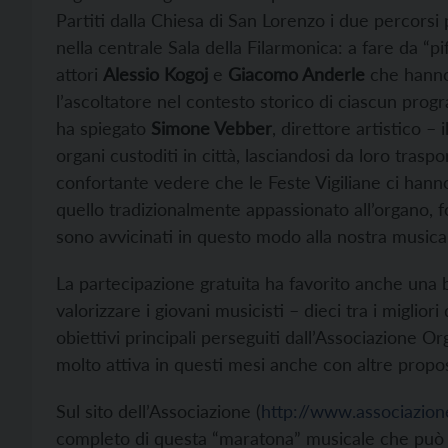
Partiti dalla Chiesa di San Lorenzo i due percorsi 
nella centrale Sala della Filarmonica: a fare da “pi
attori
Alessio Kogoj
e
Giacomo Anderle
che hanno
l’ascoltatore nel contesto storico di ciascun prog
ha spiegato
Simone Vebber
, direttore artistico – 
organi custoditi in città, lasciandosi da loro tras
confortante vedere che le Feste Vigiliane ci han
quello tradizionalmente appassionato all’organo, f
sono avvicinati in questo modo alla nostra musica
La partecipazione gratuita ha favorito anche una 
valorizzare i giovani musicisti – dieci tra i migli
obiettivi principali perseguiti dall’Associazione Or
molto attiva in questi mesi anche con altre propo
Sul sito dell’Associazione (
http://www.associazione
completo di questa “maratona” musicale che può d