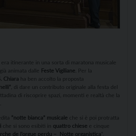
– era itinerante in una sorta di maratona musicale
 già animata dalle
Feste Vigiliane
. Per la
S. Chiara
ha ben accolto la proposta
elli”
, di dare un contributo originale alla festa del
ttadina di riscoprire spazi, momenti e realtà che la
.
edita
“notte bianca” musicale
che si è poi protratta
i
che si sono esibiti in
quattro chiese
e cinque
erche de l’orgue perdu – Notte organistica
“.