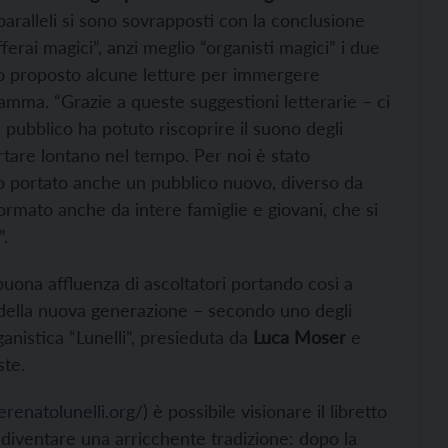
paralleli si sono sovrapposti con la conclusione
fferai magici”, anzi meglio “organisti magici” i due
 proposto alcune letture per immergere
ramma. “Grazie a queste suggestioni letterarie – ci
il pubblico ha potuto riscoprire il suono degli
portare lontano nel tempo. Per noi è stato
no portato anche un pubblico nuovo, diverso da
ormato anche da intere famiglie e giovani, che si
”.
buona affluenza di ascoltatori portando così a
ori della nuova generazione – secondo uno degli
ganistica “Lunelli”, presieduta da
Luca Moser
e
ste.
renatolunelli.org/
) è possibile visionare il libretto
iventare una arricchente tradizione: dopo la