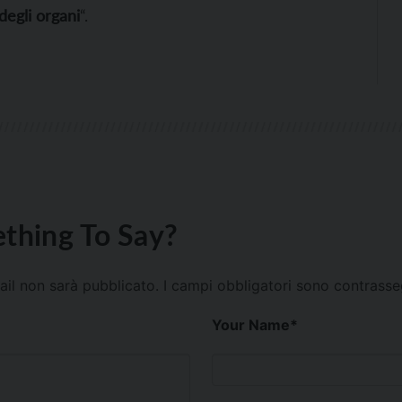
degli organi
“.
thing To Say?
mail non sarà pubblicato.
I campi obbligatori sono contrass
Your Name
*