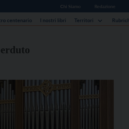
Chi Siamo
Redazione
stro centenario
I nostri libri
Territori
Rubric
perduto