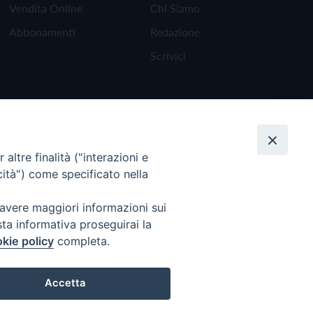
Vendita Online
Chi Siamo
Abbonamenti
Redazione
Scrivici
altre finalità ("interazioni e
cità") come specificato nella
 avere maggiori informazioni sui
sta informativa proseguirai la
kie policy
completa.
Torna all'inizio
Accetta