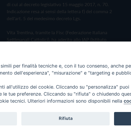
di cui al decreto legislativo 15 maggio 2017, n. 70.
Indicazione resa ai sensi della lettera f) del comma 2
dell'art. 5 del medesimo decreto Lgs.
Vita Trentina, tramite la Fisc (Federazione Italiana
Settimanali Cattolici), ha aderito allo IAP (Istituto
dell'Autodisciplina Pubblicitaria) accettando il Codice di
Autodisciplina della Comunicazione Commerciale
imili per finalità tecniche e, con il tuo consenso, anche per 
Privacy Policy
Cookie Policy
amento dell'esperienza", "misurazione" e "targeting e pubbli
i all'utilizzo dei cookie. Cliccando su "personalizza" puoi
 Trentina Editrice
re le tue preferenze. Cliccando su "rifiuta" o chiudendo que
okie tecnici. Ulteriori informazioni sono disponibili nella
coo
Rifiuta