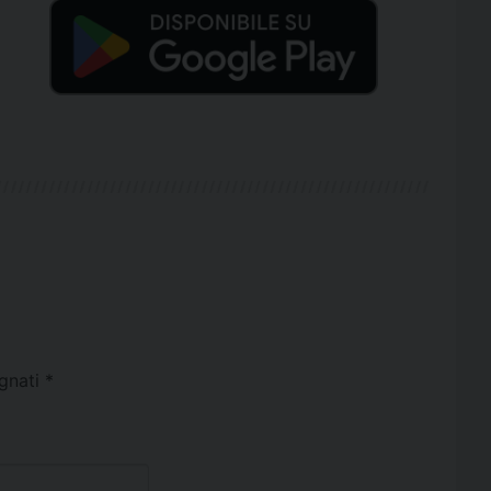
egnati
*