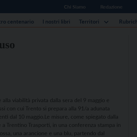
Chi Siamo
Redazione
stro centenario
I nostri libri
Territori
Rubric
’uso
 alla viabilità privata dalla sera del 9 maggio e
si con cui Trento si prepara alla 91/a adunata
venti dal 10 maggio.
Le misure, come spiegato dalla
e a Trentino Trasporti, in una conferenza stampa in
ssa, una arancione e una blu, partendo dal