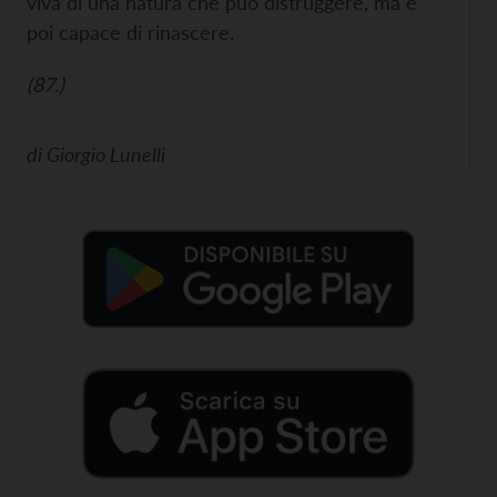
viva di una natura che può distruggere, ma è
poi capace di rinascere.
(87.)
di
Giorgio Lunelli