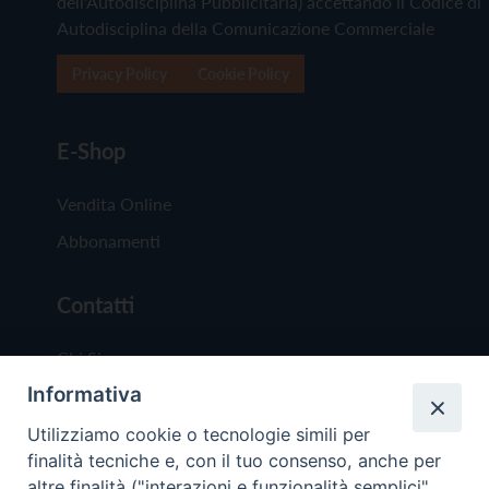
dell'Autodisciplina Pubblicitaria) accettando il Codice di
Autodisciplina della Comunicazione Commerciale
Privacy Policy
Cookie Policy
E-Shop
Vendita Online
Abbonamenti
Contatti
Chi Siamo
Informativa
Redazione
Scrivici
Utilizziamo cookie o tecnologie simili per
finalità tecniche e, con il tuo consenso, anche per
altre finalità ("interazioni e funzionalità semplici",