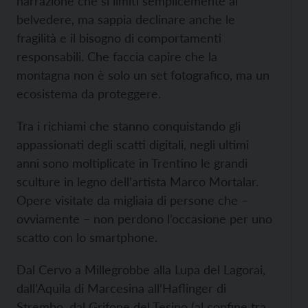
narrazione che si limiti semplicemente al
belvedere, ma sappia declinare anche le
fragilità e il bisogno di comportamenti
responsabili. Che faccia capire che la
montagna non è solo un set fotografico, ma un
ecosistema da proteggere.
Tra i richiami che stanno conquistando gli
appassionati degli scatti digitali, negli ultimi
anni sono moltiplicate in Trentino le grandi
sculture in legno dell’artista Marco Mortalar.
Opere visitate da migliaia di persone che –
ovviamente – non perdono l’occasione per uno
scatto con lo smartphone.
Dal Cervo a Millegrobbe alla Lupa del Lagorai,
dall’Aquila di Marcesina all’Haflinger di
Strembo, dal Grifone del Tesino (al confine tra