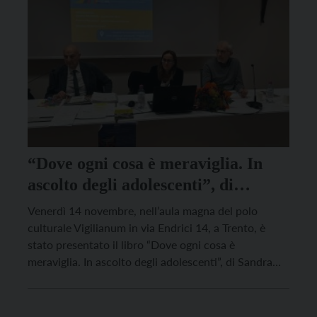
“Dove ogni cosa è meraviglia. In
ascolto degli adolescenti”, di
Sandra Bortolotti – la
Venerdì 14 novembre, nell’aula magna del polo
presentazione al Vigilianum
culturale Vigilianum in via Endrici 14, a Trento, è
stato presentato il libro “Dove ogni cosa è
meraviglia. In ascolto degli adolescenti”, di Sandra
Bortolotti. In dialogo con l’autrice, l’ex
Soprintendente per i beni culturali della Provincia
autonoma di Trento Franco Marzatico, alla