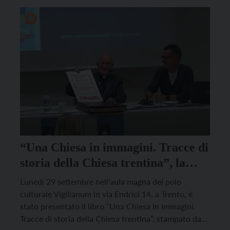
moderazione Roberto Calzà. L’adolescenza non […]
“Una Chiesa in immagini. Tracce di
storia della Chiesa trentina”, la
presentazione al Vigilianum
Lunedì 29 settembre nell’aula magna del polo
culturale Vigilianum in via Endrici 14, a Trento, è
stato presentato il libro “Una Chiesa in immagini.
Tracce di storia della Chiesa trentina“, stampato da