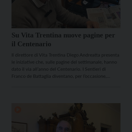
Su Vita Trentina nuove pagine per
il Centenario
Il direttore di Vita Trentina Diego Andreatta presenta
le iniziative che, sulle pagine del settimanale, hanno
dato il via all’anno del Centenario. I Sentieri di
Franco de Battaglia diventano, per l’occasione,
“Sentieri del centenario“, partendo da spunti che
ripercorreranno i principali accadimenti commentati
da Vita Trentina dal 1926 ad oggi. Nasce inoltre una
nuova pagina, a […]