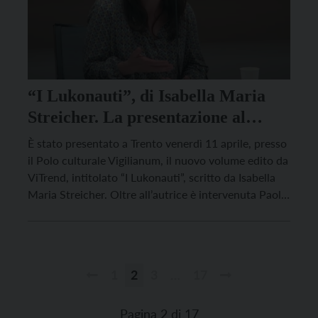
“I Lukonauti”, di Isabella Maria
Streicher. La presentazione al
Vigilianum
È stato presentato a Trento venerdì 11 aprile, presso
il Polo culturale Vigilianum, il nuovo volume edito da
ViTrend, intitolato “I Lukonauti”, scritto da Isabella
Maria Streicher. Oltre all’autrice è intervenuta Paola
Emilia Cicerone, giornalista e scrittrice, che ha
curato la prefazione del libro. La dolorosa vicenda
vissuta da Isabella, la malattia e la morte […]
1
2
3
…
17
Paginazione
degli
Pagina 2 di 17
articoli