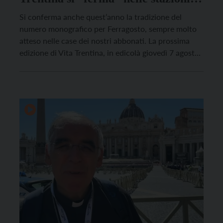
del Trentino
Si conferma anche quest’anno la tradizione del
numero monografico per Ferragosto, sempre molto
atteso nelle case dei nostri abbonati. La prossima
edizione di Vita Trentina, in edicolà giovedì 7 agosto,
andrà ad approfondire una tematica poco trattata
nella letteratura trentina ma molto avvertita anche
nella cronaca di questi ultimi anni: il ruolo delle
stazioni, ferroviarie […]