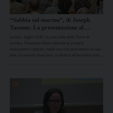
“Sabbia sul marmo”, di Joseph
Tassone. La presentazione al
Vigilianum
Londra, luglio 1535. In una cella della Torre di
Londra, Tommaso Moro attende la propria
esecuzione capitale. Nelle ore che precedono la sua
fine, scrivendo dove può, si dedica all’incontro ormai
prossimo con la Divinità, ma anche a distruggere
l’immaginetta sacra che di lui – ne è sicuro – faranno
i posteri, passando al pettine […]