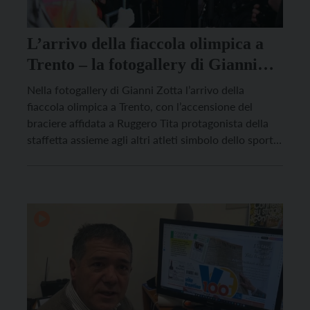
L’arrivo della fiaccola olimpica a
Trento – la fotogallery di Gianni
Zotta
Nella fotogallery di Gianni Zotta l’arrivo della
fiaccola olimpica a Trento, con l’accensione del
braciere affidata a Ruggero Tita protagonista della
staffetta assieme agli altri atleti simbolo dello sport
trentino come Nadia Battocletti, Toto Forray, Matteo
Anesi, Francesca Dallapè, Orietta Bertò.