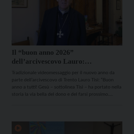
Il “buon anno 2026”
dell’arcivescovo Lauro:
“Continuate a regalare pace e
Tradizionale videomessaggio per il nuovo anno da
serenità”
parte dell’arcivescovo di Trento Lauro Tisi: “Buon
anno a tutti! Gesù – sottolinea Tisi – ha portato nella
storia la via bella del dono e del farsi prossimo.
Pensando a voi, uomini e donne del nostro Trentino,
vedo in azione questa via nel gesto di tanti e tante di
voi […]