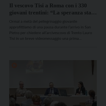
Il vescovo Tisi a Roma con i 330
giovani trentini: “La speranza sta
in loro”
Ormai a metà del pellegrinaggio giovanile
approfittiamo di una pausa durante l’arrivo in San
Pietro per chiedere all’arcivescovo di Trento Lauro
Tisi in un breve videomessaggio una prima
impressione di sintesi sull’esperienza del Giubileo dei
giovani, alla quale sta partecipando con grande
entusiasmo. Video di Davide Sgrò