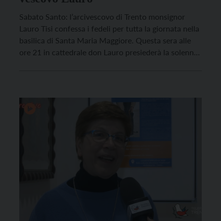
Sabato Santo: l’arcivescovo di Trento monsignor
Lauro Tisi confessa i fedeli per tutta la giornata nella
basilica di Santa Maria Maggiore. Questa sera alle
ore 21 in cattedrale don Lauro presiederà la solenne
Veglia Pasquale con il battesimo di nove catecumeni
adulti. Domani, domenica di Pasqua, monsignor Tisi
presiederà alle ore 10 il solenne pontificale in […]