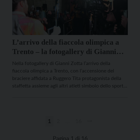
L’arrivo della fiaccola olimpica a
Trento – la fotogallery di Gianni
Zotta
Nella fotogallery di Gianni Zotta l’arrivo della
fiaccola olimpica a Trento, con l’accensione del
braciere affidata a Ruggero Tita protagonista della
staffetta assieme agli altri atleti simbolo dello sport
trentino come Nadia Battocletti, Toto Forray, Matteo
Anesi, Francesca Dallapè, Orietta Bertò.
1
2
…
16
Paginazione
degli
Pagina 1 di 16
articoli