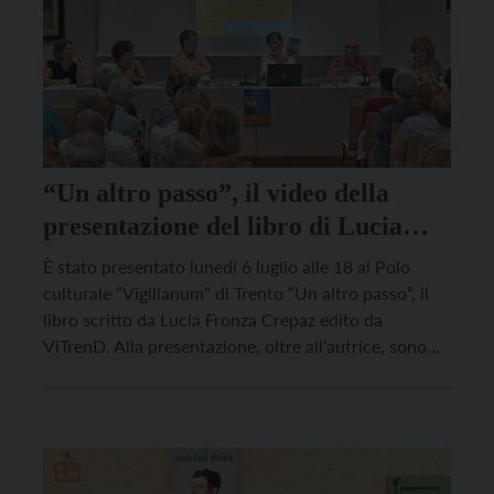
“Un altro passo”, il video della
presentazione del libro di Lucia
Fronza Crepaz
È stato presentato lunedì 6 luglio alle 18 al Polo
culturale “Vigilianum” di Trento “Un altro passo”, il
libro scritto da Lucia Fronza Crepaz edito da
ViTrenD. Alla presentazione, oltre all’autrice, sono
intervenute la prorettrice alle Politiche di equità e
diversità dell’Università di Trento Barbara Poggio,
Roberto Calzà (Vita Trentina), Monica Incani
(presidente dell’associazione “Becoming […]