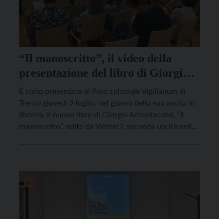
“Il manoscritto”, il video della
presentazione del libro di Giorgio
Antoniacomi
È stato presentato al Polo culturale Vigilianum di
Trento giovedì 9 luglio, nel giorno della sua uscita in
libreria, il nuovo libro di Giorgio Antoniacomi, “Il
manoscritto”, edito da VitrenD, seconda uscita nella
collana La Lucerna. Un romanzo breve che unisce il
senso del viaggio ad un percorso in cui il
protagonista si ritrova davanti […]