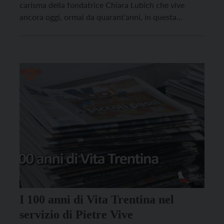
carisma della fondatrice Chiara Lubich che vive
ancora oggi, ormai da quarant’anni, in questa
struttura sopra Trento. Abbiamo intervistato la
presidente del Movimento, al secondo mandato,
Margaret Karram; riconfermata dall’assemblea
dell’Opera di Maria il 12 marzo 2026 affiancata,
come […]
I 100 anni di Vita Trentina nel
servizio di Pietre Vive