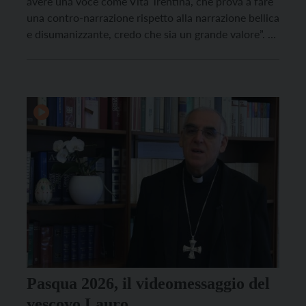
avere una voce come Vita Trentina, che prova a fare
una contro-narrazione rispetto alla narrazione bellica
e disumanizzante, credo che sia un grande valore”. Lo
ha detto l’arcivescovo di Trento Lauro Tisi a margine
del convegno della Federazione Italiana Stampa
Cattolica (FISC), organizzato a Trento per […]
Pasqua 2026, il videomessaggio del
vescovo Lauro