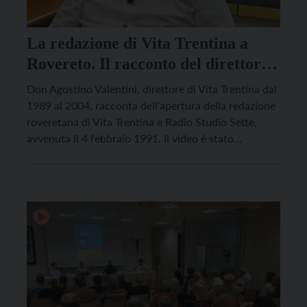
La redazione di Vita Trentina a
Rovereto. Il racconto del direttore
di allora don Agostino Valentini
Don Agostino Valentini, direttore di Vita Trentina dal
1989 al 2004, racconta dell’apertura della redazione
roveretana di Vita Trentina e Radio Studio Sette,
avvenuta il 4 febbraio 1991. Il video è stato
realizzato in occasione dell’apertura della mostra sui
100 anni di Vita Trentina a Rovereto, visitabile nella
Sala San Giuseppe, in via San Giuseppe, […]