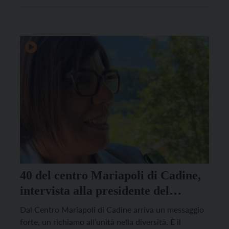
che intende accompagnare le comunità cristiane
della Diocesi in un passaggio significativo di
conversione pastorale, legato alla vita eucaristica,
alla riorganizzazione delle celebrazioni […]
40 del centro Mariapoli di Cadine,
intervista alla presidente del
Movimento dei Focolari Margaret
Dal Centro Mariapoli di Cadine arriva un messaggio
Karram
forte, un richiamo all’unità nella diversità. È il