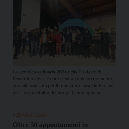
L’assemblea ordinaria 2026 della Pro Loco di
Bosentino aps si è confermata come un momento
cruciale non solo per il rendiconto associativo, ma
per l’intera vitalità del borgo. L’anno appena
concluso ha visto il sodalizio impegnato in un
susseguirsi di iniziative capaci di costruire spazi di
reale appartenenza. Dalle sonorità tradizionali del
ALTA VALSUGANA
Festival della Fisarmonica […]
Oltre 50 appuntamenti in