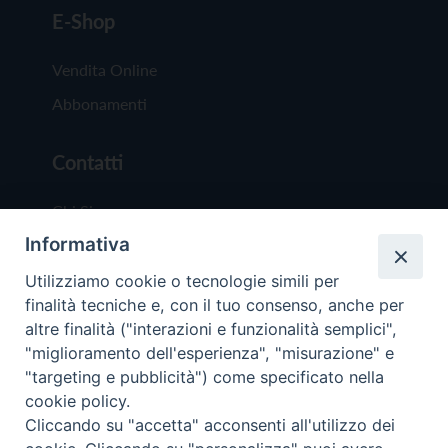
E-Shop
Vendita Online
Abbonamenti
Contatti
Chi Siamo
Informativa
Redazione
Scrivici
Utilizziamo cookie o tecnologie simili per
finalità tecniche e, con il tuo consenso, anche per
altre finalità ("interazioni e funzionalità semplici",
"miglioramento dell'esperienza", "misurazione" e
"targeting e pubblicità") come specificato nella
cookie policy.
Copyright © 2019 - Tutti i diritti riservati - Vit
Cliccando su "accetta" acconsenti all'utilizzo dei
Trentina Editrice