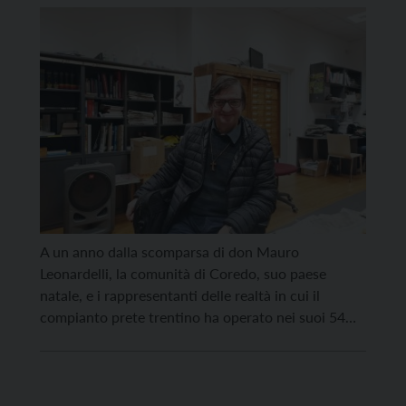
bruciato tutto il tempo breve della
sua vita per gli altri”
A un anno dalla scomparsa di don Mauro
Leonardelli, la comunità di Coredo, suo paese
natale, e i rappresentanti delle realtà in cui il
compianto prete trentino ha operato nei suoi 54
anni di vita si sono ritrovati uniti domenica 26
aprile, per una Santa Messa in suffragio, presieduta
dall’arcivescovo Lauro Tisi, proprio nel giorno […]