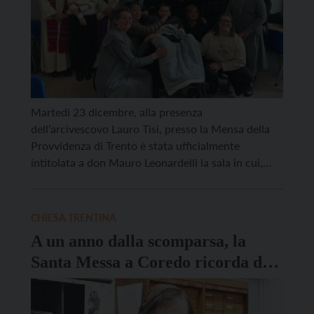
Martedì 23 dicembre, alla presenza
dell’arcivescovo Lauro Tisi, presso la Mensa della
Provvidenza di Trento è stata ufficialmente
intitolata a don Mauro Leonardelli la sala in cui,
ogni giorno, tante persone trovano accoglienza e
un pasto caldo. Un gesto semplice ma
profondamente significativo, pensato per
CHIESA TRENTINA
mantenere vivo il ricordo di don Mauro, sacerdote
A un anno dalla scomparsa, la
stimato e amato, che con discrezione, dedizione e
Santa Messa a Coredo ricorda don
un […]
Mauro Leonardelli