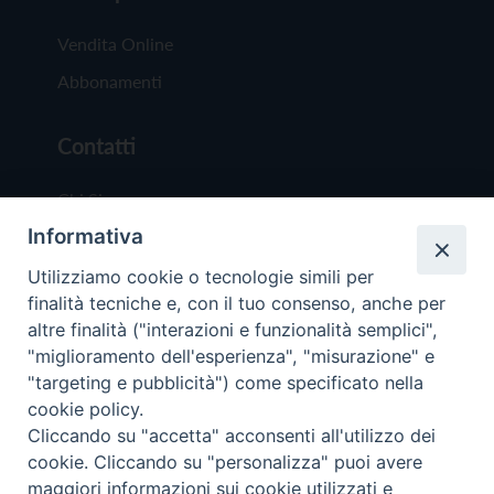
Vendita Online
Abbonamenti
Contatti
Chi Siamo
Informativa
Redazione
Scrivici
Utilizziamo cookie o tecnologie simili per
finalità tecniche e, con il tuo consenso, anche per
altre finalità ("interazioni e funzionalità semplici",
"miglioramento dell'esperienza", "misurazione" e
"targeting e pubblicità") come specificato nella
cookie policy.
Copyright © 2019 - Tutti i diritti riservati - Vit
Cliccando su "accetta" acconsenti all'utilizzo dei
Trentina Editrice
cookie. Cliccando su "personalizza" puoi avere
maggiori informazioni sui cookie utilizzati e