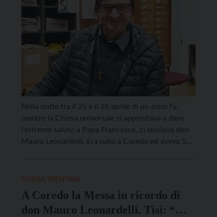
Nella notte fra il 25 e il 26 aprile di un anno fa,
mentre la Chiesa universale si apprestava a dare
l’estremo saluto a Papa Francesco, ci lasciava don
Mauro Leonardelli. Era nato a Coredo ed aveva 54
anni. Prima di assumere, da ultimo, l’incarico di
Delegato diocesano per l’Area Testimonianza e
Impegno sociale, don […]
CHIESA TRENTINA
A Coredo la Messa in ricordo di
don Mauro Leonardelli. Tisi: “Ha