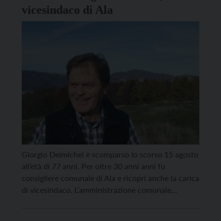
vicesindaco di Ala
Giorgio Deimichei è scomparso lo scorso 15 agosto
all’età di 77 anni. Per oltre 30 anni anni fu
consigliere comunale di Ala e ricoprì anche la carica
di vicesindaco. L’amministrazione comunale
esprime il suo cordoglio alla famiglia per la morte di
una persona che tanto si impegnò, per tutta la vita,