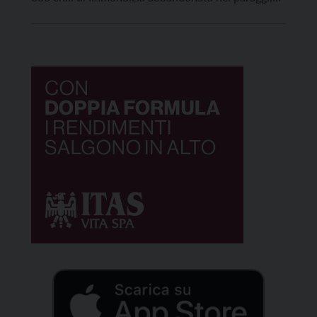
per lo più nascosta e occultata da vegetazione. Tra
questi rifiuti ci sono 50 copertoni d’auto. E poi un
frigorifero, due televisori, materassi, […]