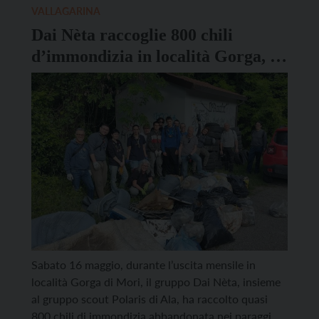
non solo a livello […]
VALLAGARINA
Dai Nèta raccoglie 800 chili
d’immondizia in località Gorga, a
Mori
Sabato 16 maggio, durante l’uscita mensile in
località Gorga di Mori, il gruppo Dai Nèta, insieme
al gruppo scout Polaris di Ala, ha raccolto quasi
800 chili di immondizia abbandonata nei paraggi,