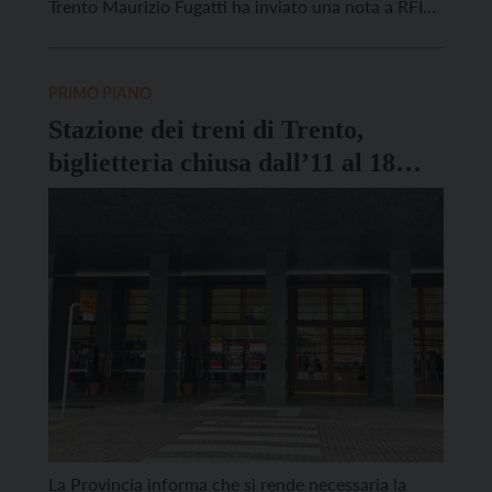
Trento Maurizio Fugatti ha inviato una nota a RFI
chiedendo un intervento tempestivo per il
miglioramento del servizio. Nel messaggio inviato a
Rete Ferroviaria Italiana, il presidente evidenzia “le
PRIMO PIANO
pesanti ed […]
Stazione dei treni di Trento,
biglietteria chiusa dall’11 al 18
maggio
La Provincia informa che si rende necessaria la