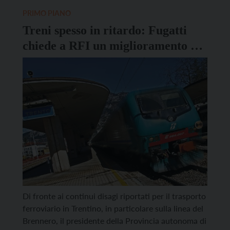
fermate di Trento Santa Chiara e San Bartolomeo.
PRIMO PIANO
Treni spesso in ritardo: Fugatti
chiede a RFI un miglioramento del
servizio
Di fronte ai continui disagi riportati per il trasporto
ferroviario in Trentino, in particolare sulla linea del
Brennero, il presidente della Provincia autonoma di