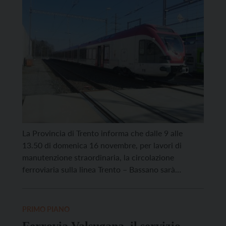
La Provincia di Trento informa che dalle 9 alle
13.50 di domenica 16 novembre, per lavori di
manutenzione straordinaria, la circolazione
ferroviaria sulla linea Trento – Bassano sarà
sospesa anche tra le stazioni di Borgo Valsugana
Est e Bassano del Grappa, oltre che nella tratta tra
Trento e Borgo Valsugana Est, interrotta dallo
PRIMO PIANO
scorso 22 […]