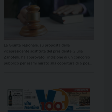
La Giunta regionale, su proposta della
vicepresidente sostituta del presidente Giulia
Zanotelli, ha approvato l’indizione di un concorso
pubblico per esami mirato alla copertura di 6 posti
a tempo indeterminato nel profilo professionale di
assistente giudiziario / assistente giudiziaria. I
nuovi assunti saranno destinati agli Uffici Giudiziari
operanti nella provincia di Trento. Il provvedimento
si […]