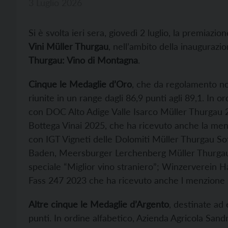
3 Luglio 2026
Si è svolta ieri sera, giovedì 2 luglio, la premiazio
Vini Müller Thurgau
, nell’ambito della inauguraz
Thurgau: Vino di Montagna
.
Cinque le Medaglie d’Oro
, che da regolamento no
riunite in un range dagli 86,9 punti agli 89,1. In o
con DOC Alto Adige Valle Isarco Müller Thurgau
Bottega Vinai 2025, che ha ricevuto anche la menz
con IGT Vigneti delle Dolomiti Müller Thurgau 
Baden, Meersburger Lerchenberg Müller Thurgau 
speciale “Miglior vino straniero”; Winzerverei
Fass 247 2023 che ha ricevuto anche l menzione s
Altre cinque le Medaglie d’Argento
, destinate ad 
punti. In ordine alfabetico, Azienda Agricola Sa