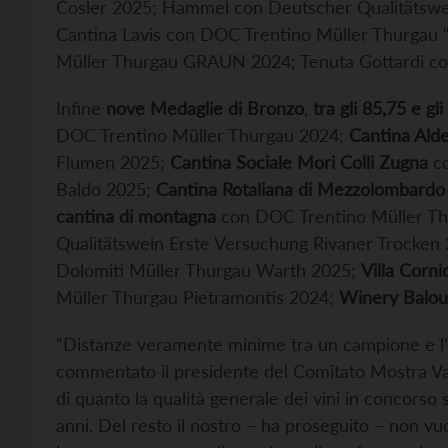
Cosler 2025; Hammel con Deutscher Qualitätswei
Cantina Lavis con DOC Trentino Müller Thurgau “
Müller Thurgau GRAUN 2024; Tenuta Gottardi co
Infine
nove Medaglie di Bronzo
,
tra gli 85,75 e gl
DOC Trentino Müller Thurgau 2024;
Cantina Ald
Flumen 2025;
Cantina Sociale Mori Colli Zugna
co
Baldo 2025;
Cantina Rotaliana di Mezzolombardo
cantina di montagna
con DOC Trentino Müller T
Qualitätswein Erste Versuchung Rivaner Trocken
Dolomiti Müller Thurgau Warth 2025;
Villa Corni
Müller Thurgau Pietramontis 2024;
Winery Balo
“Distanze veramente minime tra un campione e l’a
commentato il presidente del Comitato Mostra V
di quanto la qualità generale dei vini in concorso
anni. Del resto il nostro – ha proseguito – non v