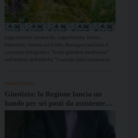
Legambiente Lombardia, Legambiente Trento,
Piemonte, Veneto ed Emilia-Romagna lanciano il
concorso fotografico “Il mio giardino biodiverso”
nell’ambito dell’attività “Custode della biodiversità”
del progetto europeo Life NatConnect 2030. Il
progetto si svolge con una serie di attività anche in
Trentino. L’iniziativa è aperta a tutti i maggiorenni
PRIMO PIANO
residenti in Provincia autonoma di Trento,
Giustizia: la Regione lancia un
Lombardia, Piemonte, Veneto, […]
bando per sei posti da assistente
giudiziario