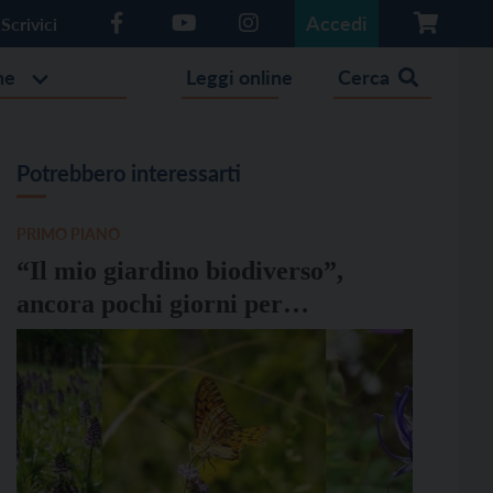
Accedi
Scrivici
he
Leggi online
Cerca
Potrebbero interessarti
PRIMO PIANO
“Il mio giardino biodiverso”,
ancora pochi giorni per
partecipare al concorso
fotografico di Legambiente