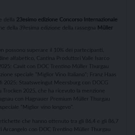
ne della
23esimo edizione Concorso Internazionale
ione della 39esima edizione della rassegna
Müller
n possono superare il 10% dei partecipanti,
rdine alfabetico, Cantina Produttori Valle Isarco
 2025; Cavit con DOC Trentino Müller Thurgau
ione speciale “Miglior Vino Italiano”; Franz Haas
Sofi 2025; Staatsweingut Meersburg con DOCG
Trocken 2025, che ha ricevuto la menzione
n Hagnau con Hagnauer Premium Müller Thurgau
peciale “Miglior vino longevo”.
etichette che hanno ottenuto tra gli 86,4 e gli 86,7
ndri Arcangelo con DOC Trentino Müller Thurgau