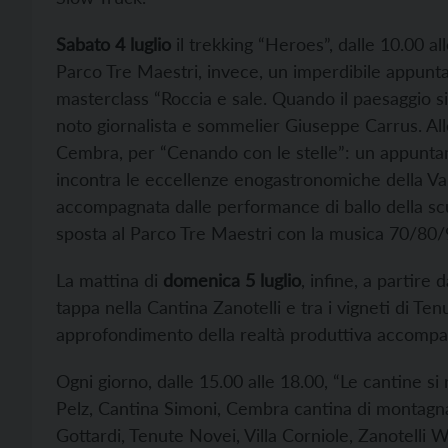
Sabato 4 luglio
il trekking “Heroes”, dalle 10.00 all
Parco Tre Maestri, invece, un imperdibile appuntam
masterclass “Roccia e sale. Quando il paesaggio si 
noto giornalista e sommelier Giuseppe Carrus. Alle 
Cembra, per “Cenando con le stelle”: un appuntam
incontra le eccellenze enogastronomiche della Va
accompagnata dalle performance di ballo della scu
sposta al Parco Tre Maestri con la musica 70/80/9
La mattina di
domenica 5 luglio
, infine, a partire 
tappa nella Cantina Zanotelli e tra i vigneti di T
approfondimento della realtà produttiva accompa
Ogni giorno, dalle 15.00 alle 18.00, “Le cantine s
Pelz, Cantina Simoni, Cembra cantina di montagna,
Gottardi, Tenute Novei, Villa Corniole, Zanotelli W