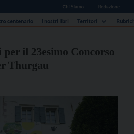
Chi Siamo
Redazione
stro centenario
I nostri libri
Territori
Rubric
i per il 23esimo Concorso
er Thurgau