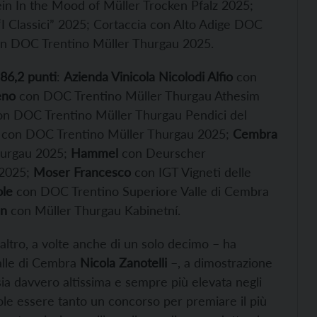
n In the Mood of Müller Trocken Pfalz 2025;
I Classici” 2025; Cortaccia con Alto Adige DOC
n DOC Trentino Müller Thurgau 2025.
i 86,2 punti
:
Azienda Vinicola Nicolodi Alfio
con
eno
con DOC Trentino Müller Thurgau Athesim
n DOC Trentino Müller Thurgau Pendici del
con DOC Trentino Müller Thurgau 2025;
Cembra
hurgau 2025;
Hammel
con Deurscher
 2025;
Moser Francesco
con IGT Vigneti delle
ole
con DOC Trentino Superiore Valle di Cembra
un
con Müller Thurgau Kabinetní.
ltro, a volte anche di un solo decimo – ha
alle di Cembra
Nicola Zanotelli
–, a dimostrazione
 sia davvero altissima e sempre più elevata negli
uole essere tanto un concorso per premiare il più