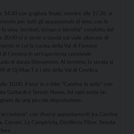
e 14.00 con grigliata finale, mentre alle 17.30, al
ento per tutti gli appassionati di vino, con la
fa vino: territori, tempo e identità” condotta dal
20.00 ci si siede a tavola sul viale alberato di
ento in cui la cucina della Val di Fiemme
l di Cembra in un’esperienza conviviale
ola di danza Ritmomisto. Al termine, la serata si
0 di Dj Max T e i vini della Val di Cembra.
dalle 10.00, il tour in e-bike “Cantine in sella” con
enuta Gottardi e Tenute Novei. Ad ogni sosta un
gnato da una piccola degustazione.
i raccontano”, con diversi appuntamenti tra Cantina
 Corvée, La Campirlota, Distilleria Pilzer, Tenuta
ines.