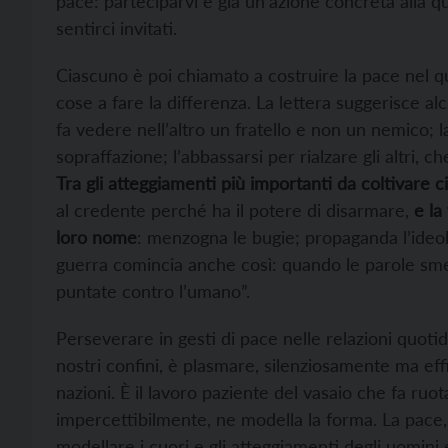
pace: parteciparvi è già un’azione concreta alla q
sentirci invitati.
Ciascuno è poi chiamato a costruire la pace nel q
cose a fare la differenza. La lettera suggerisce al
fa vedere nell’altro un fratello e non un nemico; 
sopraffazione; l’abbassarsi per rialzare gli altri, c
Tra gli atteggiamenti più importanti da coltivare c
al credente perché ha il potere di disarmare,
e la
loro nome
: menzogna le bugie; propaganda l’ideolo
guerra comincia anche così: quando le parole smet
puntate contro l’umano”.
Perseverare in gesti di pace nelle relazioni quoti
nostri confini, è plasmare, silenziosamente ma eff
nazioni. È il lavoro paziente del vasaio che fa ruota
impercettibilmente, ne modella la forma. La pace, i
modellare i cuori e gli atteggiamenti degli uomini