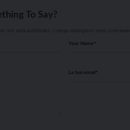
thing To Say?
mail non sarà pubblicato.
I campi obbligatori sono contrass
Your Name
*
La tua email
*