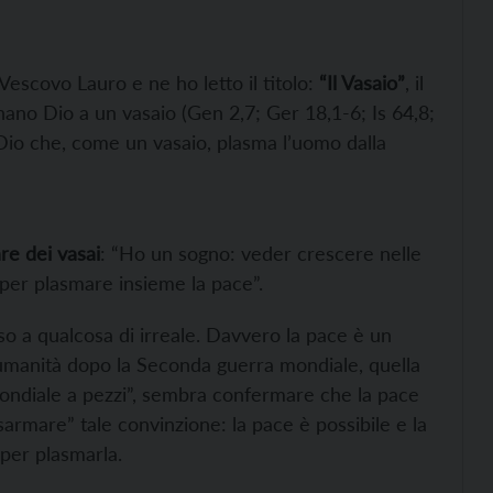
Vescovo Lauro e ne ho letto il titolo:
“Il Vasaio”
, il
onano Dio a un vasaio (Gen 2,7; Ger 18,1-6; Is 64,8;
 Dio che, come un vasaio, plasma l’uomo dalla
re dei vasai
: “Ho un sogno: veder crescere nelle
 per plasmare insieme la pace”.
 a qualcosa di irreale. Davvero la pace è un
l’umanità dopo la Seconda guerra mondiale, quella
ondiale a pezzi”, sembra confermare che la pace
isarmare” tale convinzione: la pace è possibile e la
 per plasmarla.