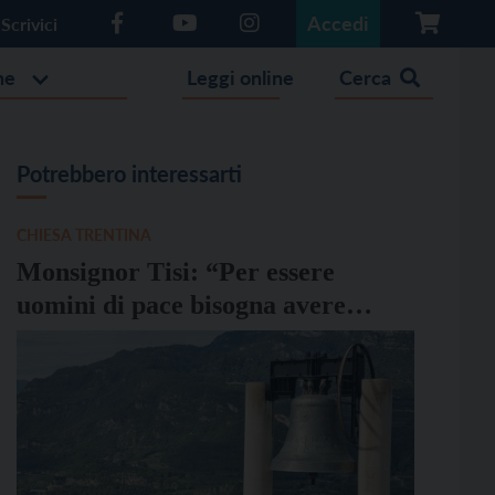
Accedi
Scrivici
he
Leggi online
Cerca
Potrebbero interessarti
CHIESA TRENTINA
Monsignor Tisi: “Per essere
uomini di pace bisogna avere
lungimiranza”