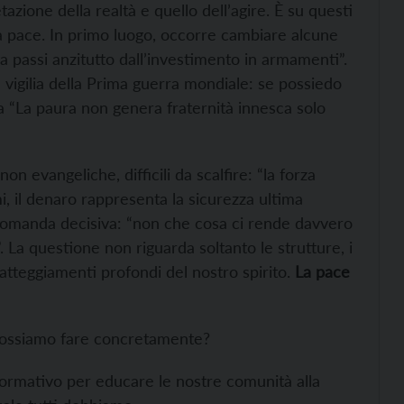
azione della realtà e quello dell’agire. È su questi
la pace. In primo luogo, occorre cambiare alcune
za passi anzitutto dall’investimento in armamenti”.
 vigilia della Prima guerra mondiale: se possiedo
a “La paura non genera fraternità innesca solo
on evangeliche, difficili da scalfire: “la forza
i, il denaro rappresenta la sicurezza ultima
a domanda decisiva: “non che cosa ci rende davvero
La questione non riguarda soltanto le strutture, i
i atteggiamenti profondi del nostro spirito.
La pace
a possiamo fare concretamente?
formativo per educare le nostre comunità alla