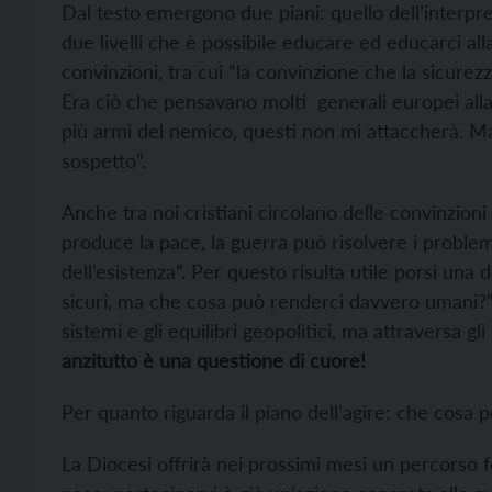
Dal testo emergono due piani: quello dell’interpret
due livelli che è possibile educare ed educarci al
convinzioni, tra cui “la convinzione che la sicurez
Era ciò che pensavano molti generali europei alla
più armi del nemico, questi non mi attaccherà. M
sospetto”.
Anche tra noi cristiani circolano delle convinzioni n
produce la pace, la guerra può risolvere i problem
dell’esistenza”. Per questo risulta utile porsi un
sicuri, ma che cosa può renderci davvero umani?”. 
sistemi e gli equilibri geopolitici, ma attraversa gl
anzitutto è una questione di cuore!
Per quanto riguarda il piano dell’agire: che cos
La Diocesi offrirà nei prossimi mesi un percorso 