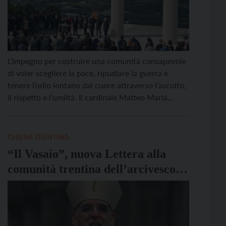
L’impegno per costruire una comunità consapevole
di voler scegliere la pace, ripudiare la guerra e
tenere l’odio lontano dal cuore attraverso l’ascolto,
il rispetto e l’umiltà. Il cardinale Matteo Maria
Zuppi e il vescovo di Trento Lauro Tisi hanno
concluso così la cerimonia di benedizione di Maria
Dolens in occasione dei 100 anni dal suo […]
CHIESA TRENTINA
“Il Vasaio”, nuova Lettera alla
comunità trentina dell’arcivescovo
Tisi