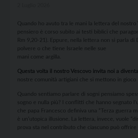
2 Luglio 2026
Quando ho avuto tra le mani la lettera del nostro 
pensiero è corso subito ai testi biblici che parag
Rm 9,20-21). Eppure, nella lettera non si parla di
polvere o che tiene Israele nelle sue
mani come argilla.
Questa volta il nostro Vescovo invita noi a diventa
nostre comunità artigiani che si mettono in gioco
Quando sentiamo parlare di sogni pensiamo spesso
sogno e nulla più? I conflitti che hanno segnato 
che papa Francesco definiva una “Terza guerra m
è un’utopica illusione. La lettera, invece, vuole “d
prova sta nel contributo che ciascuno può offrire