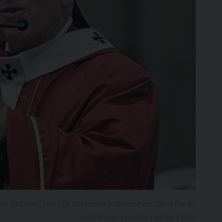
ma “Lettera” che sta destando interesse anche a livello
nazionale. Foto (c) Gianni Zotta