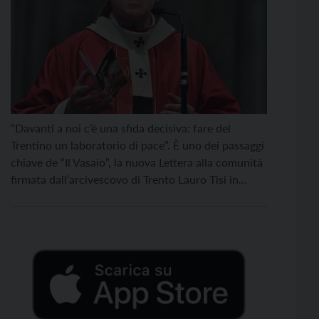
“Davanti a noi c’è una sfida decisiva: fare del
Trentino un laboratorio di pace”. È uno dei passaggi
chiave de “Il Vasaio”, la nuova Lettera alla comunità
firmata dall’arcivescovo di Trento Lauro Tisi in
occasione della solennità del patrono San Vigilio e
consegnata oggi, venerdì 26 giugno, al termine del
solenne pontificale in Cattedrale. La […]