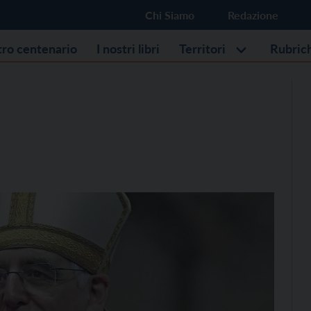
Chi Siamo
Redazione
stro centenario
I nostri libri
Territori
Rubric