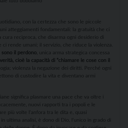
uale tutti dobbiamo
uotidiano, con la certezza che sono le piccole
cuni atteggiamenti fondamentali: la gratuità che ci
la cura reciproca, che disarma ogni desiderio di
he ci rende umani; il servizio, che riduce la violenza.
i sono il perdono
, unica arma strategica concessa
 verità, cioè la capacità di “chiamare le cose con il
gia; violenza la negazione dei diritti. Perché ogni
tono di custodire la vita e diventano armi
diane significa plasmare una pace che va oltre i
icacemente, nuovi rapporti tra i popoli e le
re più volte l’anfora tra le dita e, quasi
n ultima analisi, è dono di Dio, l’unico in grado di
 e delle donne. È dono da invocare e da cogliere