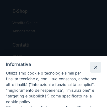
E-Shop
Vendita Online
Abbonamenti
Contatti
Chi Siamo
Informativa
Redazione
Scrivici
Utilizziamo cookie o tecnologie simili per
finalità tecniche e, con il tuo consenso, anche per
altre finalità ("interazioni e funzionalità semplici",
"miglioramento dell'esperienza", "misurazione" e
"targeting e pubblicità") come specificato nella
cookie policy.
Copyright © 2019 - Tutti i diritti riservati - Vit