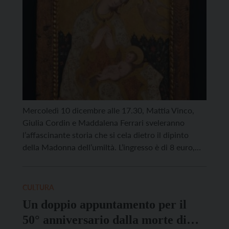
Mercoledì 10 dicembre alle 17.30, Mattia Vinco,
Giulia Cordin e Maddalena Ferrari sveleranno
l’affascinante storia che si cela dietro il dipinto
della Madonna dell’umiltà. L’ingresso è di 8 euro,
compreso aperitivo (gratuita per i possessori della
Membership Card oltre e oltre plus.) Consigliata la
prenotazione a info@buonconsiglio.it o
CULTURA
telefonando allo 0461/492888. L’incontro si
Un doppio appuntamento per il
inserisce nell’iniziativa “Ti presento […]
50° anniversario dalla morte di