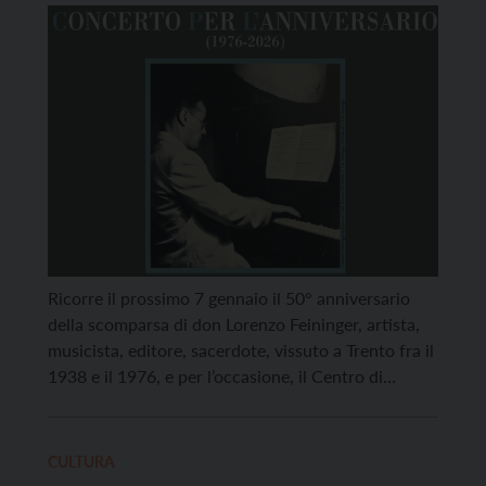
don Lorenzo Feininger
Ricorre il prossimo 7 gennaio il 50° anniversario
della scomparsa di don Lorenzo Feininger, artista,
musicista, editore, sacerdote, vissuto a Trento fra il
1938 e il 1976, e per l’occasione, il Centro di
eccellenza Laurence K.J. Feininger – Associazione
culturale per la ricerca musicale – ha deciso di
organizzare un doppio appuntamento aperto a
CULTURA
tutti. […]