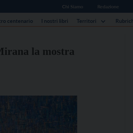
Chi Siamo
Redazione
stro centenario
I nostri libri
Territori
Rubric
 Mirana la mostra