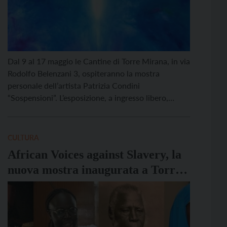
Dal 9 al 17 maggio le Cantine di Torre Mirana, in via
Rodolfo Belenzani 3, ospiteranno la mostra
personale dell’artista Patrizia Condini
“Sospensioni”. L’esposizione, a ingresso libero,
rappresenta un viaggio intimo e sensoriale tra
colori, forme e parole che indagano l’anima e la
realtà. L’inaugurazione ufficiale si terrà sabato 9
CULTURA
maggio alle ore 17, con […]
African Voices against Slavery, la
nuova mostra inaugurata a Torre
Mirana