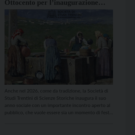
Ottocento per l’inaugurazione
dell’anno sociale della Società di
Studi Trentini di Scienze Storiche
Anche nel 2026, come da tradizione, la Società di
Studi Trentini di Scienze Storiche inaugura il suo
anno sociale con un importante incontro aperto al
pubblico, che vuole essere sia un momento di festa
che di approfondimento storiografico.
L’appuntamento è per lunedì 12 gennaio alle ore 17
nell’aula grande della Fondazione Bruno Kessler in