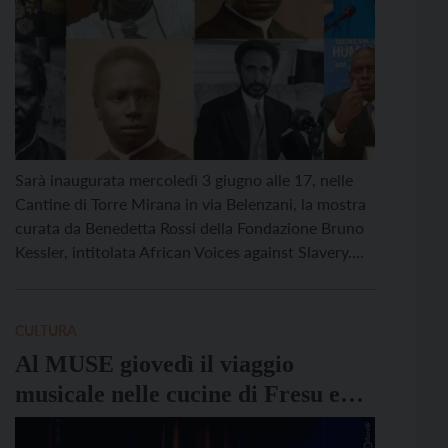
Sarà inaugurata mercoledì 3 giugno alle 17, nelle
Cantine di Torre Mirana in via Belenzani, la mostra
curata da Benedetta Rossi della Fondazione Bruno
Kessler, intitolata African Voices against Slavery.
Questa esposizione nasce dal progetto di ricerca
“African Abolitionism: The Rise and
Transformations of Anti-Slavery in Africa (AFRAB)”.
CULTURA
Durante l’evento, Justin Randolph Thompson (The
Al MUSE giovedì il viaggio
Recovery […]
musicale nelle cucine di Fresu e
Sosa