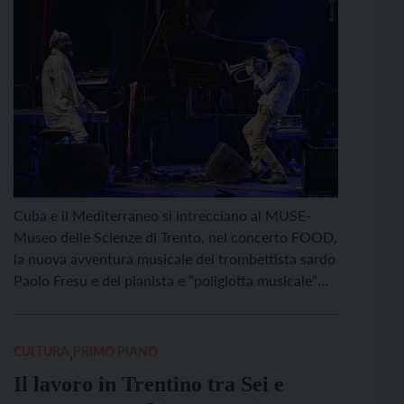
Cuba e il Mediterraneo si intrecciano al MUSE-
Museo delle Scienze di Trento, nel concerto FOOD,
la nuova avventura musicale del trombettista sardo
Paolo Fresu e del pianista e “poliglotta musicale”
cubano Omar Sosa. L’appuntamento è per giovedì
11 dicembre alle 20.45. Il progetto nasce da un
anno intero di registrazioni effettuate in cucine,
CULTURA
,
PRIMO PIANO
cantine e ristoranti: […]
Il lavoro in Trentino tra Sei e