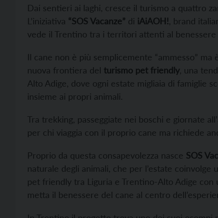
Dai sentieri ai laghi, cresce il turismo a quattro z
L’iniziativa
“SOS Vacanze”
di
iAiAOH!
, brand itali
vede il Trentino tra i territori attenti al benessere
Il cane non è più semplicemente “ammesso” ma è u
nuova frontiera del
turismo pet friendly
, una tend
Alto Adige, dove ogni estate migliaia di famiglie 
insieme ai propri animali.
Tra trekking, passeggiate nei boschi e giornate al
per chi viaggia con il proprio cane ma richiede an
Proprio da questa consapevolezza nasce
SOS Va
naturale degli animali, che per l’estate coinvolge u
pet friendly tra Liguria e Trentino-Alto Adige con
metta il benessere del cane al centro dell’esperie
In Trentino il progetto trova uno dei suoi esempi pi