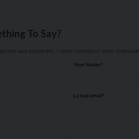
thing To Say?
mail non sarà pubblicato.
I campi obbligatori sono contrass
Your Name
*
La tua email
*