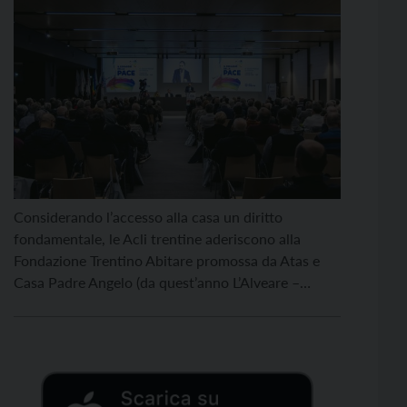
Considerando l’accesso alla casa un diritto
fondamentale, le Acli trentine aderiscono alla
Fondazione Trentino Abitare promossa da Atas e
Casa Padre Angelo (da quest’anno L’Alveare –
Abitare il cambiamento), operativa da giugno 2025.
Le Acli intendono in questo modo ampliare il
proprio intervento su una tematica che è diventata
una vera e propria emergenza e […]