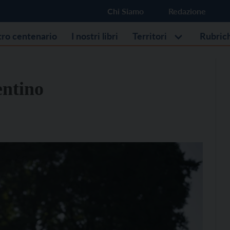
Chi Siamo
Redazione
stro centenario
I nostri libri
Territori
Rubric
entino