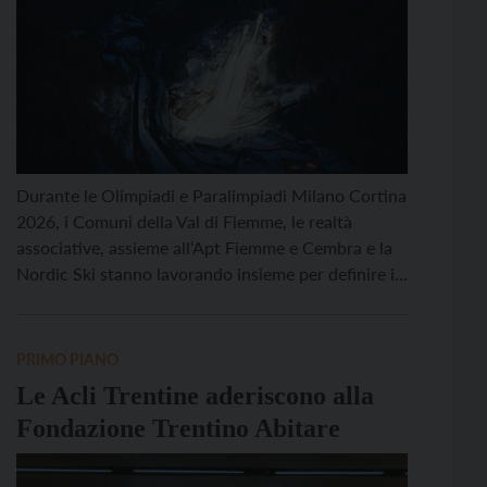
Durante le Olimpiadi e Paralimpiadi Milano Cortina
2026, i Comuni della Val di Fiemme, le realtà
associative, assieme all’Apt Fiemme e Cembra e la
Nordic Ski stanno lavorando insieme per definire i
dettagli delle attività che si svolgeranno nei giorni
dei Giochi per coinvolgere proprio tutti. Se le
cerimonie di premiazione negli stadi di Predazzo e
PRIMO PIANO
[…]
Le Acli Trentine aderiscono alla
Fondazione Trentino Abitare