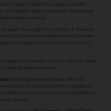
ampe e cambia il modo di accogliere gli ospiti.
ano specializzato nella cura naturale degli animali,
 degli animali in vacanza.
n ospite da accogliere e assistere. È questa la
enza che trova terreno fertile anche in Trentino-
scelgono la montagna per trascorrere le vacanze
l’aria aperta, la montagna offre un ambiente ideale
che qualche attenzione in più.
canze
, brand italiano specializzato nella cura
na selezione di strutture ricettive e stabilimenti
 un obiettivo preciso: promuovere un’ospitalità che
nza di vacanza.
ù significativi in
Val di Cembra,
all’
Hotel Zaluna
,