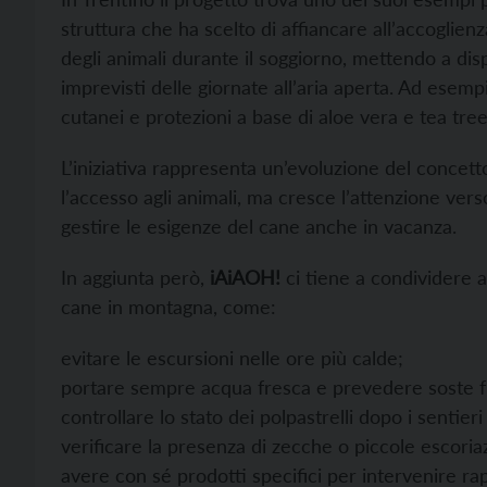
struttura che ha scelto di affiancare all’accoglien
degli animali durante il soggiorno, mettendo a disp
imprevisti delle giornate all’aria aperta. Ad esemp
cutanei e protezioni a base di aloe vera e tea tree
L’iniziativa rappresenta un’evoluzione del concetto
l’accesso agli animali, ma cresce l’attenzione verso
gestire le esigenze del cane anche in vacanza.
In aggiunta però,
iAiAOH!
ci tiene a condividere a
cane in montagna, come:
evitare le escursioni nelle ore più calde;
portare sempre acqua fresca e prevedere soste f
controllare lo stato dei polpastrelli dopo i sentier
verificare la presenza di zecche o piccole escoria
avere con sé prodotti specifici per intervenire rap