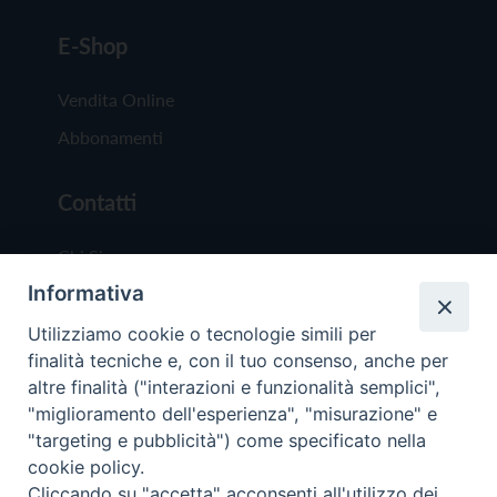
E-Shop
Vendita Online
Abbonamenti
Contatti
Chi Siamo
Informativa
Redazione
Scrivici
Utilizziamo cookie o tecnologie simili per
finalità tecniche e, con il tuo consenso, anche per
altre finalità ("interazioni e funzionalità semplici",
"miglioramento dell'esperienza", "misurazione" e
"targeting e pubblicità") come specificato nella
cookie policy.
Copyright © 2019 - Tutti i diritti riservati - Vit
Cliccando su "accetta" acconsenti all'utilizzo dei