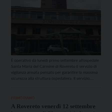
È operativo da lunedì primo settembre all’ospedale
Santa Maria del Carmine di Rovereto il servizio di
vigilanza armata pensato per garantire la massima
sicurezza alla struttura ospedaliera. Il servizio,
attivo dalle 13 alle 7 del mattino nei giorni feriali e
sulle 24 ore nei giorni di sabato, domenica e festivi,
si aggiunge al presidio delle […]
PRIMO PIANO
A Rovereto venerdì 12 settembre