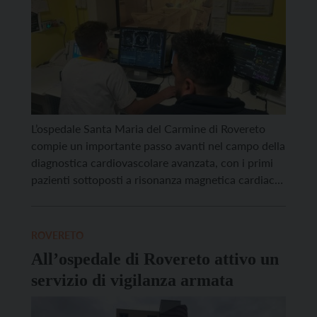
L’ospedale Santa Maria del Carmine di Rovereto
compie un importante passo avanti nel campo della
diagnostica cardiovascolare avanzata, con i primi
pazienti sottoposti a risonanza magnetica cardiaca
con stress farmacologico, un esame di secondo
livello fondamentale per lo studio non invasivo
delle patologie del cuore. Questo traguardo è il
ROVERETO
risultato di un lavoro congiunto e […]
All’ospedale di Rovereto attivo un
servizio di vigilanza armata