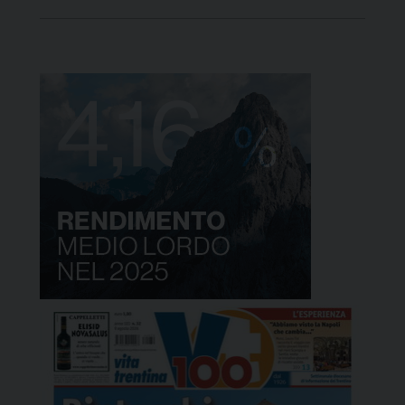
coinvolgere soci di tutte le età in un’esperienza che
valorizza il volontariato e crea senso di
appartenenza alla comunità. Prendersi cura dei
sentieri è infatti […]