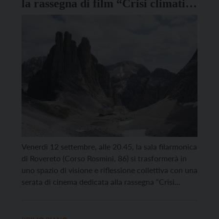
la rassegna di film “Crisi climatica
e ambiente fragile”
Venerdì 12 settembre, alle 20.45, la sala filarmonica
di Rovereto (Corso Rosmini, 86) si trasformerà in
uno spazio di visione e riflessione collettiva con una
serata di cinema dedicata alla rassegna “Crisi
Climatica e ambiente fragile”, nell’ambito dell’anno
dei Musei Euregio. Si parla dei paesaggi alpini, oggi
al centro di trasformazioni profonde che