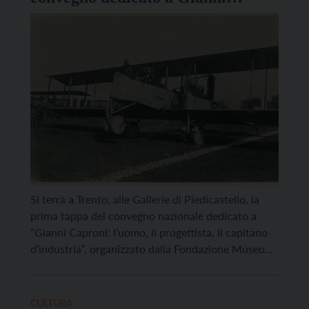
Caproni
Si terrà a Trento, alle Gallerie di Piedicastello, la
prima tappa del convegno nazionale dedicato a
“Gianni Caproni: l’uomo, il progettista, il capitano
d’industria”, organizzato dalla Fondazione Museo
storico del Trentino e dal Parco e Museo del volo di
Volandia. I lavori prenderanno il via il 29 novembre
con le sessioni dedicate alla biografia e […]
CULTURA