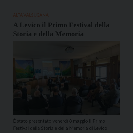
storico del Trentino (2025). Il volume, uscito nella
collana “Scritture culture società. Fonti” riporta
ALTA VALSUGANA
l’epistolario di un contadino di […]
A Levico il Primo Festival della
Storia e della Memoria
È stato presentato venerdì 8 maggio il Primo
Festival della Storia e della Memoria di Levico