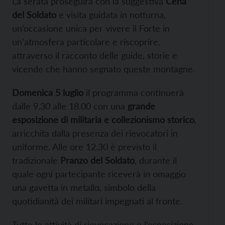
La serata proseguirà con la suggestiva
Cena
del Soldato
e visita guidata in notturna,
un’occasione unica per vivere il Forte in
un’atmosfera particolare e riscoprire,
attraverso il racconto delle guide, storie e
vicende che hanno segnato queste montagne.
Domenica 5 luglio
il programma continuerà
dalle 9.30 alle 18.00 con una
grande
esposizione di militaria e collezionismo storico
,
arricchita dalla presenza dei rievocatori in
uniforme. Alle ore 12.30 è previsto il
tradizionale
Pranzo del Soldato
, durante il
quale ogni partecipante riceverà in omaggio
una gavetta in metallo, simbolo della
quotidianità dei militari impegnati al fronte.
Tutte le attività di rievocazione e l’esposizione