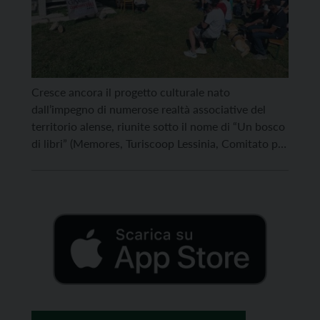
Cresce ancora il progetto culturale nato
dall’impegno di numerose realtà associative del
territorio alense, riunite sotto il nome di “Un bosco
di libri” (Memores, Turiscoop Lessinia, Comitato per
la ristrutturazione della Chiesa di San Rocco, Amici
del Revoltel, Gruppo Micologico Elio Orben, SAT,
Quei de Fopiam), coordinate dalla Pro Loco di Ala
con il patrocinio […]