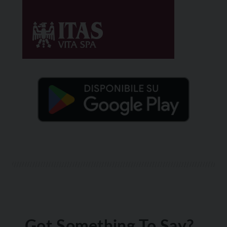
Got Something To Say?