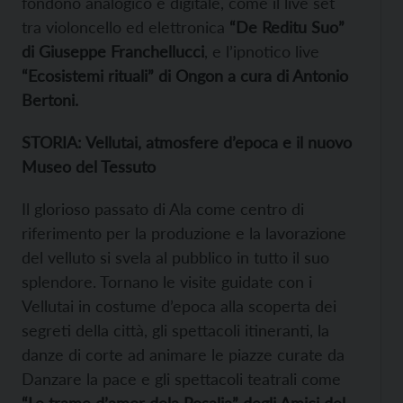
fondono analogico e digitale, come il live set
tra violoncello ed elettronica
“De Reditu Suo”
di Giuseppe Franchellucci
, e l’ipnotico live
“Ecosistemi rituali” di Ongon a cura di Antonio
Bertoni.
STORIA: Vellutai, atmosfere d’epoca e il nuovo
Museo del Tessuto
Il glorioso passato di Ala come centro di
riferimento per la produzione e la lavorazione
del velluto si svela al pubblico in tutto il suo
splendore. Tornano le visite guidate con i
Vellutai in costume d’epoca alla scoperta dei
segreti della città, gli spettacoli itineranti, la
danze di corte ad animare le piazze curate da
Danzare la pace e gli spettacoli teatrali come
“Le trame d’amor dela Rosalia” degli Amici del