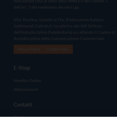
Indicazione resa ai sensi della lettera f) del comma 2
dell'art. 5 del medesimo decreto Lgs.
Vita Trentina, tramite la Fisc (Federazione Italiana
Settimanali Cattolici), ha aderito allo IAP (Istituto
dell'Autodisciplina Pubblicitaria) accettando il Codice di
Autodisciplina della Comunicazione Commerciale
Privacy Policy
Cookie Policy
E-Shop
Vendita Online
Abbonamenti
Contatti