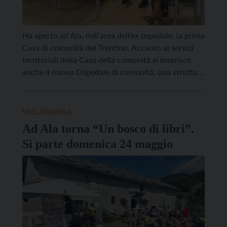
Ha aperto ad Ala, nell’area dell’ex ospedale, la prima
Casa di comunità del Trentino. Accanto ai servizi
territoriali della Casa della comunità si inserisce
anche il nuovo Ospedale di comunità, una struttura
intermedia da 20 posti letto pensata per quei
pazienti che dopo un episodio di ricovero hanno
necessità di recuperare alcune funzioni prima di
VALLAGARINA
rientrare […]
Ad Ala torna “Un bosco di libri”.
Si parte domenica 24 maggio