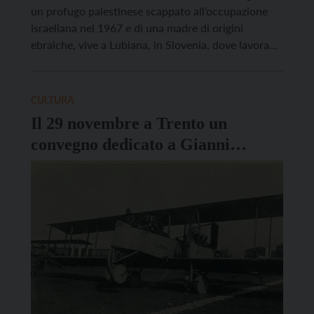
un profugo palestinese scappato all’occupazione
israeliana nel 1967 e di una madre di origini
ebraiche, vive a Lubiana, in Slovenia, dove lavora
nei campi di accoglienza ai profughi della Croce
Rossa. Nel suo ultimo romanzo, “Dal fiume al mare.
Storia della mia famiglia divisa tra due […]
CULTURA
Il 29 novembre a Trento un
convegno dedicato a Gianni
Caproni