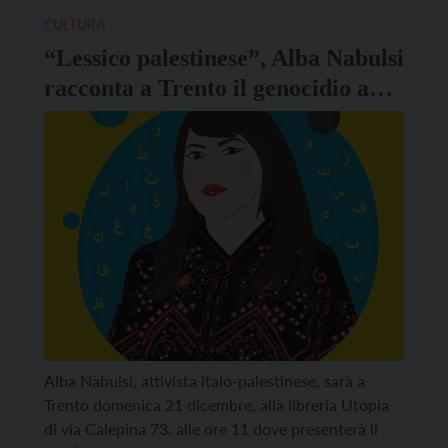
LGBTQIA+. Nato dall’eredità delle rivolte di
CULTURA
Stonewall del […]
“Lessico palestinese”, Alba Nabulsi
racconta a Trento il genocidio a
Gaza in dieci parole
Alba Nabulsi, attivista italo-palestinese, sarà a
Trento domenica 21 dicembre, alla libreria Utopia
di via Calepina 73, alle ore 11 dove presenterà il