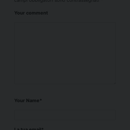
campi obbligatori sono contrassegnati
*
Your comment
Your Name
*
La tua email
*