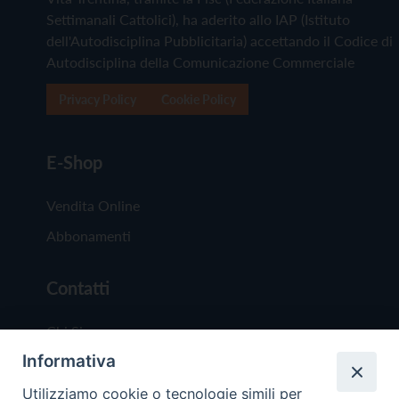
Settimanali Cattolici), ha aderito allo IAP (Istituto
dell'Autodisciplina Pubblicitaria) accettando il Codice di
Autodisciplina della Comunicazione Commerciale
Privacy Policy
Cookie Policy
E-Shop
Vendita Online
Abbonamenti
Contatti
Chi Siamo
Informativa
Redazione
Scrivici
Utilizziamo cookie o tecnologie simili per