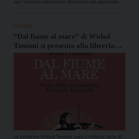
suo “Lessico palestinese. Anatomia del genocidio a
Gaza in dieci parole”, pubblicato da “Le plurali”. La
prefazione è curata da Francesca Albanese,
Relatrice speciale delle Nazioni Unite sui territori
CULTURA
palestinesi occupati. Nabulsi […]
“Dal fiume al mare” di Widad
Tamimi si presenta alla libreria
Arcadia di Rovereto
La scrittrice Widad Tamimi, nata a Milano, figlia di