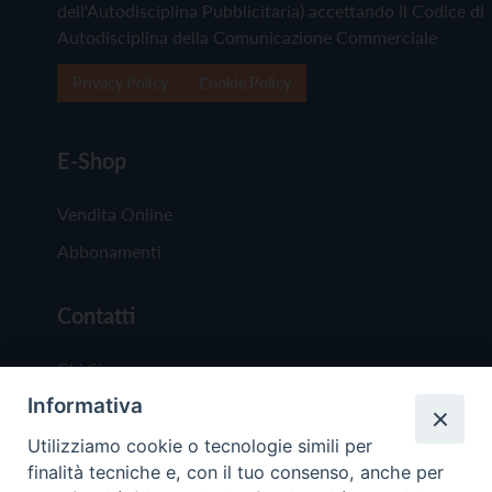
dell'Autodisciplina Pubblicitaria) accettando il Codice di
Autodisciplina della Comunicazione Commerciale
Privacy Policy
Cookie Policy
E-Shop
Vendita Online
Abbonamenti
Contatti
Chi Siamo
Informativa
Redazione
Scrivici
Utilizziamo cookie o tecnologie simili per
finalità tecniche e, con il tuo consenso, anche per