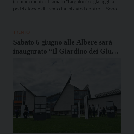
(comunemente chiamato “targhino”) e già oggi la
polizia locale di Trento ha iniziato i controlli. Sono
state 11 in totale le violazioni rilevate in tutta la
città, da via Guardini a via Degasperi a via Maccani.
Nello specifico si tratta […]
TRENTO
Sabato 6 giugno alle Albere sarà
inaugurato “Il Giardino dei Giusti
e delle Giuste”