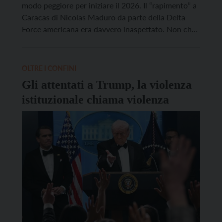
modo peggiore per iniziare il 2026. Il “rapimento” a
Caracas di Nicolas Maduro da parte della Delta
Force americana era davvero inaspettato. Non che
mancassero i segnali di un assedio militare
americano: oltre 35 imbarcazioni e più di 100 morti
per missili lanciati indiscriminatamente contro
OLTRE I CONFINI
navigli che […]
Gli attentati a Trump, la violenza
istituzionale chiama violenza