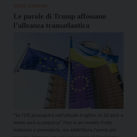
bazooka), ma che alla […]
OLTRE I CONFINI
Le parole di Trump affossano
l’alleanza transatlantica
“Se l’UE proseguirà nell’attuale tragitto, in 20 anni o
meno sarà scomparsa”. Non è un novello Frate
Indovino a prevederlo, ma addirittura l’uomo più
potente (almeno per ora) del mondo: il Presidente