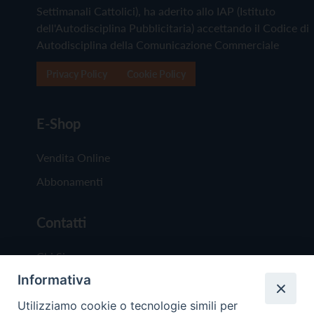
Settimanali Cattolici), ha aderito allo IAP (Istituto
dell'Autodisciplina Pubblicitaria) accettando il Codice di
Autodisciplina della Comunicazione Commerciale
Privacy Policy
Cookie Policy
E-Shop
Vendita Online
Abbonamenti
Contatti
Chi Siamo
Informativa
Redazione
Scrivici
Utilizziamo cookie o tecnologie simili per