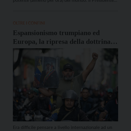
degli Stati Uniti Donald J. Trump. Nella sua
“strategia di sicurezza nazionale”, il documento che
indirizza la politica estera e di difesa di […]
OLTRE I CONFINI
Espansionismo trumpiano ed
Europa, la ripresa della dottrina
del “giardino di casa”
Era difficile pensare a livello internazionale ad un